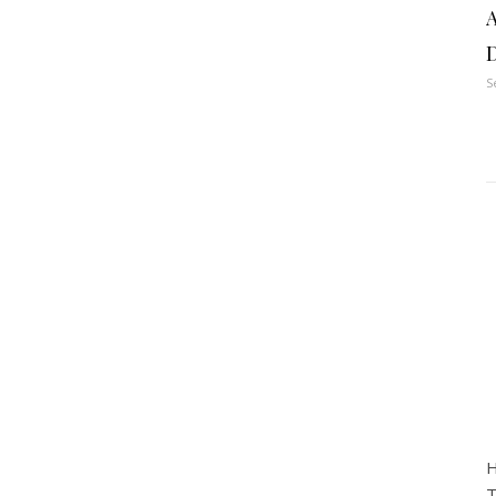
S
H
T