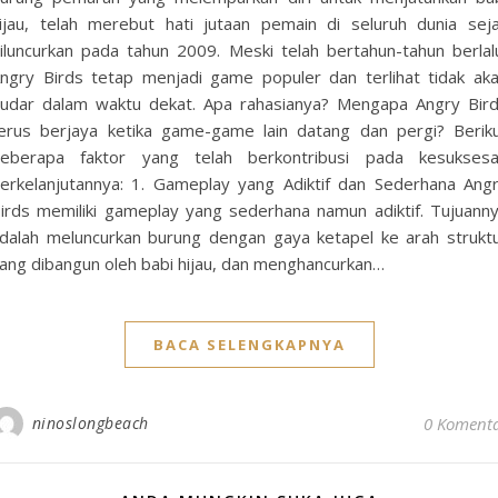
ijau, telah merebut hati jutaan pemain di seluruh dunia sej
iluncurkan pada tahun 2009. Meski telah bertahun-tahun berlal
ngry Birds tetap menjadi game populer dan terlihat tidak ak
udar dalam waktu dekat. Apa rahasianya? Mengapa Angry Bir
erus berjaya ketika game-game lain datang dan pergi? Berik
eberapa faktor yang telah berkontribusi pada kesukses
erkelanjutannya: 1. Gameplay yang Adiktif dan Sederhana Ang
irds memiliki gameplay yang sederhana namun adiktif. Tujuann
dalah meluncurkan burung dengan gaya ketapel ke arah strukt
ang dibangun oleh babi hijau, dan menghancurkan…
BACA SELENGKAPNYA
ninoslongbeach
0 Koment