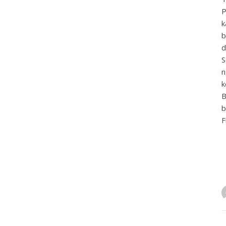
P
k
b
d
S
n
k
B
b
F