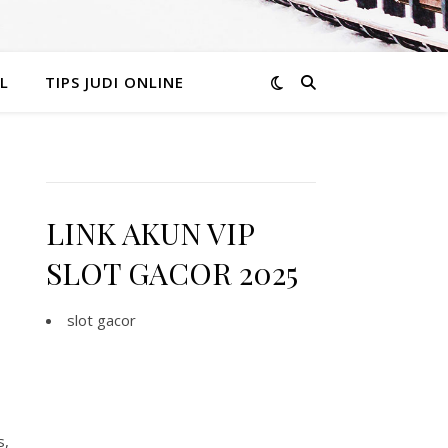
L
TIPS JUDI ONLINE
LINK AKUN VIP
SLOT GACOR 2025
slot gacor
s,