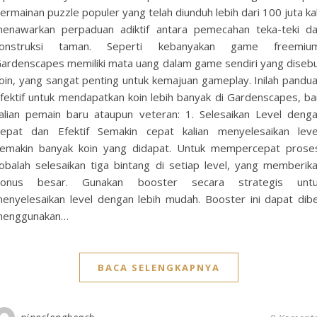
ermainan puzzle populer yang telah diunduh lebih dari 100 juta kal
enawarkan perpaduan adiktif antara pemecahan teka-teki d
konstruksi taman. Seperti kebanyakan game freemium
ardenscapes memiliki mata uang dalam game sendiri yang diseb
oin, yang sangat penting untuk kemajuan gameplay. Inilah pandu
fektif untuk mendapatkan koin lebih banyak di Gardenscapes, ba
alian pemain baru ataupun veteran: 1. Selesaikan Level deng
epat dan Efektif Semakin cepat kalian menyelesaikan leve
emakin banyak koin yang didapat. Untuk mempercepat prose
obalah selesaikan tiga bintang di setiap level, yang memberik
bonus besar. Gunakan booster secara strategis untu
enyelesaikan level dengan lebih mudah. Booster ini dapat dibe
enggunakan…
BACA SELENGKAPNYA