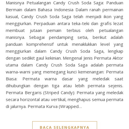
Manisnya Petualangan Candy Crush Soda Saga: Panduan
Bermain dalam Bahasa Indonesia Dalam ranah permainan
kasual, Candy Crush Soda Saga telah menjadi ikon yang
menggiurkan. Perpaduan antara teka-teki dan grafis lezat
membuat jutaan pemain terbius oleh petualangan
manisnya. Sebagai pendamping setia, berikut adalah
panduan komprehensif untuk menaklukkan level yang
menggiurkan dalam Candy Crush Soda Saga, lengkap
dengan sedikit gaul kekinian. Mengenal Jenis Permata Aktor
utama dalam Candy Crush Soda Saga adalah permata
warna-warni yang memegang kunci kemenangan: Permata
Biasa: Permata warna dasar yang meledak saat
dihubungkan dengan tiga atau lebih permata sejenis.
Permata Bergaris (Striped Candy): Permata yang meledak
secara horizontal atau vertikal, menghapus semua permata
di jalurnya. Permata Kurva (Wrapped…
BACA SELENGKAPNYA