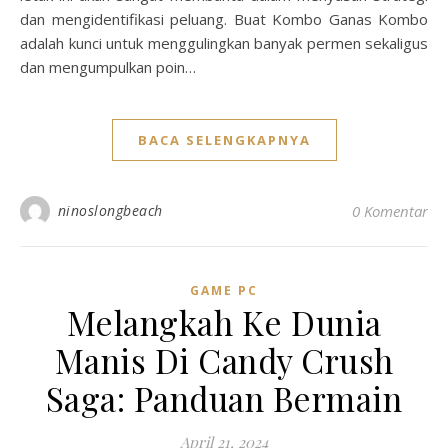
dan mengidentifikasi peluang. Buat Kombo Ganas Kombo
adalah kunci untuk menggulingkan banyak permen sekaligus
dan mengumpulkan poin…
BACA SELENGKAPNYA
ninoslongbeach
0 Komentar
GAME PC
Melangkah Ke Dunia
Manis Di Candy Crush
Saga: Panduan Bermain
April 21, 2024