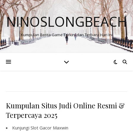
NINOSLONGBEACH
Kumpulan Berita Game Terkini dan Terbaru Hari Ini
Kumpulan Situs Judi Online Resmi &
Terpercaya 2025
Kunjungi
Slot Gacor Maxwin