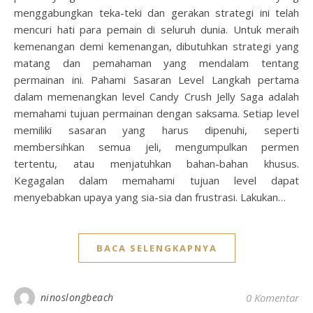
menggabungkan teka-teki dan gerakan strategi ini telah
mencuri hati para pemain di seluruh dunia. Untuk meraih
kemenangan demi kemenangan, dibutuhkan strategi yang
matang dan pemahaman yang mendalam tentang
permainan ini. Pahami Sasaran Level Langkah pertama
dalam memenangkan level Candy Crush Jelly Saga adalah
memahami tujuan permainan dengan saksama. Setiap level
memiliki sasaran yang harus dipenuhi, seperti
membersihkan semua jeli, mengumpulkan permen
tertentu, atau menjatuhkan bahan-bahan khusus.
Kegagalan dalam memahami tujuan level dapat
menyebabkan upaya yang sia-sia dan frustrasi. Lakukan…
BACA SELENGKAPNYA
ninoslongbeach
0 Komentar