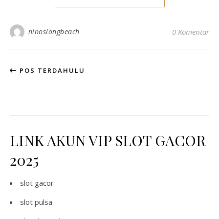
ninoslongbeach
0 Komentar
POS TERDAHULU
LINK AKUN VIP SLOT GACOR
2025
slot gacor
slot pulsa