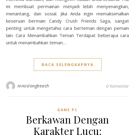
ini membuat permainan menjadi lebih menyenangkan,
menantang, dan sosial. Jika Anda ingin memaksimalkan
keseruan bermain Candy Crush Friends Saga, sangat
penting untuk mengetahui cara berteman dengan pemain
lain. Cara Menambahkan Teman Terdapat beberapa cara
untuk menambahkan teman…
BACA SELENGKAPNYA
ninoslongbeach
0 Komentar
GAME PC
Berkawan Dengan
Karakter Lucu: