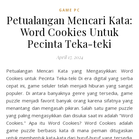
GAME PC
Petualangan Mencari Kata:
Word Cookies Untuk
Pecinta Teka-teki
April 17, 2024
Petualangan Mencari Kata yang Mengasyikkan: Word
Cookies untuk Pecinta Teka-teki Di era digital yang serba
cepat ini, game seluler telah menjadi hiburan yang sangat
populer. Di antara banyaknya genre yang tersedia, game
puzzle menjadi favorit banyak orang karena sifatnya yang
menantang dan mengasah pikiran. Salah satu game puzzle
yang paling mengasyikkan dan disukai saat ini adalah "Word
Cookies." Apa itu Word Cookies? Word Cookies adalah
game puzzle berbasis kata di mana pemain ditugaskan
untuk membentuk kata-kata dari huruf-huruf yang tersedia.