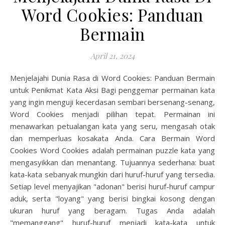
Word Cookies: Panduan
Bermain
April 21, 2024
Menjelajahi Dunia Rasa di Word Cookies: Panduan Bermain
untuk Penikmat Kata Aksi Bagi penggemar permainan kata
yang ingin menguji kecerdasan sembari bersenang-senang,
Word Cookies menjadi pilihan tepat. Permainan ini
menawarkan petualangan kata yang seru, mengasah otak
dan memperluas kosakata Anda. Cara Bermain Word
Cookies Word Cookies adalah permainan puzzle kata yang
mengasyikkan dan menantang. Tujuannya sederhana: buat
kata-kata sebanyak mungkin dari huruf-huruf yang tersedia.
Setiap level menyajikan "adonan" berisi huruf-huruf campur
aduk, serta "loyang" yang berisi bingkai kosong dengan
ukuran huruf yang beragam. Tugas Anda adalah
"memanggang" huruf-huruf menjadi kata-kata untuk