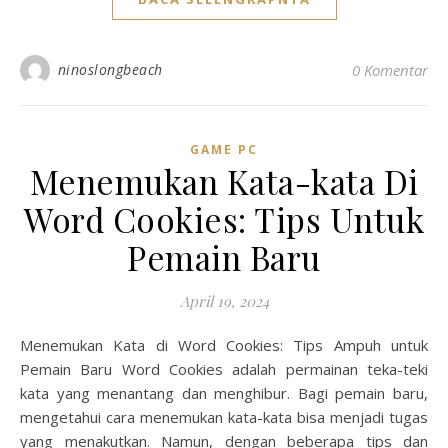
ninoslongbeach
0 Komentar
GAME PC
Menemukan Kata-kata Di
Word Cookies: Tips Untuk
Pemain Baru
April 19, 2024
Menemukan Kata di Word Cookies: Tips Ampuh untuk
Pemain Baru Word Cookies adalah permainan teka-teki
kata yang menantang dan menghibur. Bagi pemain baru,
mengetahui cara menemukan kata-kata bisa menjadi tugas
yang menakutkan. Namun, dengan beberapa tips dan