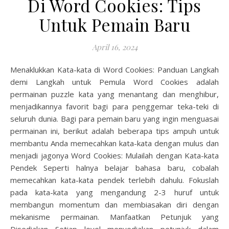
Di Word Cookies: Tips
Untuk Pemain Baru
April 16, 2024
Menaklukkan Kata-kata di Word Cookies: Panduan Langkah
demi Langkah untuk Pemula Word Cookies adalah
permainan puzzle kata yang menantang dan menghibur,
menjadikannya favorit bagi para penggemar teka-teki di
seluruh dunia. Bagi para pemain baru yang ingin menguasai
permainan ini, berikut adalah beberapa tips ampuh untuk
membantu Anda memecahkan kata-kata dengan mulus dan
menjadi jagonya Word Cookies: Mulailah dengan Kata-kata
Pendek Seperti halnya belajar bahasa baru, cobalah
memecahkan kata-kata pendek terlebih dahulu. Fokuslah
pada kata-kata yang mengandung 2-3 huruf untuk
membangun momentum dan membiasakan diri dengan
mekanisme permainan. Manfaatkan Petunjuk yang