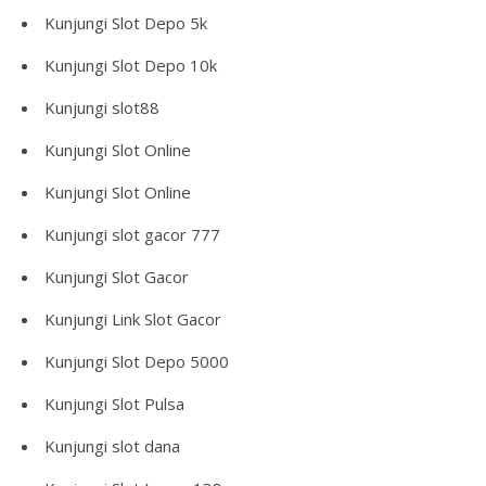
Kunjungi
Slot Depo 5k
Kunjungi
Slot Depo 10k
Kunjungi
slot88
Kunjungi
Slot Online
Kunjungi
Slot Online
Kunjungi
slot gacor 777
Kunjungi
Slot Gacor
Kunjungi
Link Slot Gacor
Kunjungi
Slot Depo 5000
Kunjungi
Slot Pulsa
Kunjungi
slot dana