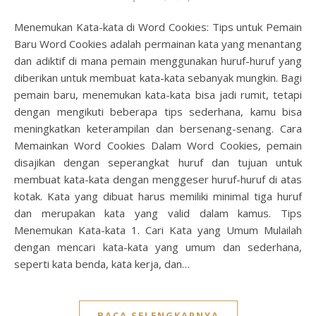
Menemukan Kata-kata di Word Cookies: Tips untuk Pemain
Baru Word Cookies adalah permainan kata yang menantang
dan adiktif di mana pemain menggunakan huruf-huruf yang
diberikan untuk membuat kata-kata sebanyak mungkin. Bagi
pemain baru, menemukan kata-kata bisa jadi rumit, tetapi
dengan mengikuti beberapa tips sederhana, kamu bisa
meningkatkan keterampilan dan bersenang-senang. Cara
Memainkan Word Cookies Dalam Word Cookies, pemain
disajikan dengan seperangkat huruf dan tujuan untuk
membuat kata-kata dengan menggeser huruf-huruf di atas
kotak. Kata yang dibuat harus memiliki minimal tiga huruf
dan merupakan kata yang valid dalam kamus. Tips
Menemukan Kata-kata 1. Cari Kata yang Umum Mulailah
dengan mencari kata-kata yang umum dan sederhana,
seperti kata benda, kata kerja, dan…
BACA SELENGKAPNYA