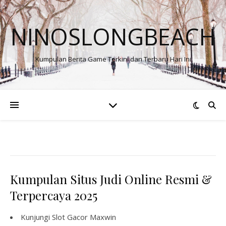
NINOSLONGBEACH
Kumpulan Berita Game Terkini dan Terbaru Hari Ini
Kumpulan Situs Judi Online Resmi &
Terpercaya 2025
Kunjungi
Slot Gacor Maxwin