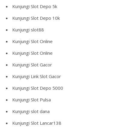
Kunjungi
Slot Depo 5k
Kunjungi
Slot Depo 10k
Kunjungi
slot88
Kunjungi
Slot Online
Kunjungi
Slot Online
Kunjungi
Slot Gacor
Kunjungi
Link Slot Gacor
Kunjungi
Slot Depo 5000
Kunjungi
Slot Pulsa
Kunjungi
slot dana
Kunjungi
Slot Lancar138