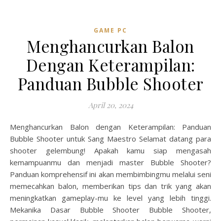
GAME PC
Menghancurkan Balon
Dengan Keterampilan:
Panduan Bubble Shooter
April 20, 2024
Menghancurkan Balon dengan Keterampilan: Panduan
Bubble Shooter untuk Sang Maestro Selamat datang para
shooter gelembung! Apakah kamu siap mengasah
kemampuanmu dan menjadi master Bubble Shooter?
Panduan komprehensif ini akan membimbingmu melalui seni
memecahkan balon, memberikan tips dan trik yang akan
meningkatkan gameplay-mu ke level yang lebih tinggi.
Mekanika Dasar Bubble Shooter Bubble Shooter,