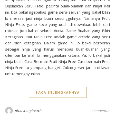
Dijelaskan Seru! Halo, pecinta buah-buahan dan ninja! Kali
ini, kita bakal ngebahas game seru-seruan yang bakal bikin
lo merasa jadi ninja buah sesungguhnya. Namanya Fruit
Ninja Free, game kece yang udah di-download lebih dari
ratusan juta kali di seluruh dunia. Game Buahan yang Bikin
Ketagihan Fruit Ninja Free adalah game arcade yang seru
dan bikin ketagihan. Dalam game ini, lo bakal berperan
sebagai ninja yang harus menebas buah-buahan yang
dilempar ke arah lo menggunakan katana. Ya, lo bakal jadi
ninja buah! Cara Bermain Fruit Ninja Free Cara bermain Fruit
Ninja Free itu gampang banget. Cukup geser jari lo di layar
untuk mengayunkan…
BACA SELENGKAPNYA
ninoslongbeach
0 Komentar