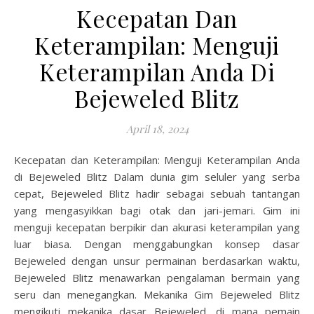
Kecepatan Dan
Keterampilan: Menguji
Keterampilan Anda Di
Bejeweled Blitz
April 18, 2024
Kecepatan dan Keterampilan: Menguji Keterampilan Anda
di Bejeweled Blitz Dalam dunia gim seluler yang serba
cepat, Bejeweled Blitz hadir sebagai sebuah tantangan
yang mengasyikkan bagi otak dan jari-jemari. Gim ini
menguji kecepatan berpikir dan akurasi keterampilan yang
luar biasa. Dengan menggabungkan konsep dasar
Bejeweled dengan unsur permainan berdasarkan waktu,
Bejeweled Blitz menawarkan pengalaman bermain yang
seru dan menegangkan. Mekanika Gim Bejeweled Blitz
mengikuti mekanika dasar Bejeweled, di mana pemain