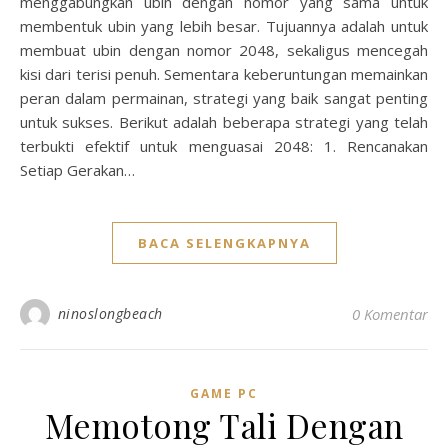
menggabungkan ubin dengan nomor yang sama untuk
membentuk ubin yang lebih besar. Tujuannya adalah untuk
membuat ubin dengan nomor 2048, sekaligus mencegah
kisi dari terisi penuh. Sementara keberuntungan memainkan
peran dalam permainan, strategi yang baik sangat penting
untuk sukses. Berikut adalah beberapa strategi yang telah
terbukti efektif untuk menguasai 2048: 1. Rencanakan
Setiap Gerakan…
BACA SELENGKAPNYA
ninoslongbeach
0 Komentar
GAME PC
Memotong Tali Dengan