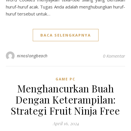
huruf-huruf acak. Tugas Anda adalah menghubungkan huruf-
huruf tersebut untuk…
BACA SELENGKAPNYA
ninoslongbeach
0 Komentar
GAME PC
Menghancurkan Buah
Dengan Keterampilan:
Strategi Fruit Ninja Free
April 16, 2024