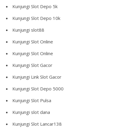
Kunjungi
Slot Depo 5k
Kunjungi
Slot Depo 10k
Kunjungi
slot88
Kunjungi
Slot Online
Kunjungi
Slot Online
Kunjungi
Slot Gacor
Kunjungi
Link Slot Gacor
Kunjungi
Slot Depo 5000
Kunjungi
Slot Pulsa
Kunjungi
slot dana
Kunjungi
Slot Lancar138