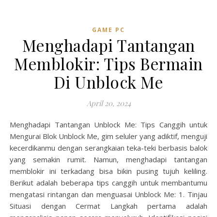
GAME PC
Menghadapi Tantangan
Memblokir: Tips Bermain
Di Unblock Me
April 20, 2024
Menghadapi Tantangan Unblock Me: Tips Canggih untuk
Mengurai Blok Unblock Me, gim seluler yang adiktif, menguji
kecerdikanmu dengan serangkaian teka-teki berbasis balok
yang semakin rumit. Namun, menghadapi tantangan
memblokir ini terkadang bisa bikin pusing tujuh keliling.
Berikut adalah beberapa tips canggih untuk membantumu
mengatasi rintangan dan menguasai Unblock Me: 1. Tinjau
Situasi dengan Cermat Langkah pertama adalah