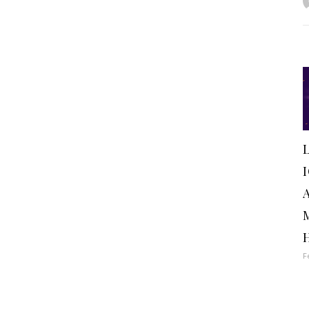
L
H
F