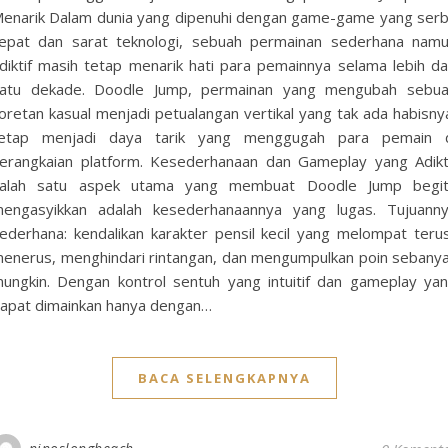
enarik Dalam dunia yang dipenuhi dengan game-game yang ser
epat dan sarat teknologi, sebuah permainan sederhana nam
diktif masih tetap menarik hati para pemainnya selama lebih da
atu dekade. Doodle Jump, permainan yang mengubah sebu
oretan kasual menjadi petualangan vertikal yang tak ada habisny
etap menjadi daya tarik yang menggugah para pemain 
erangkaian platform. Kesederhanaan dan Gameplay yang Adikt
alah satu aspek utama yang membuat Doodle Jump begi
engasyikkan adalah kesederhanaannya yang lugas. Tujuann
ederhana: kendalikan karakter pensil kecil yang melompat teru
enerus, menghindari rintangan, dan mengumpulkan poin sebany
ungkin. Dengan kontrol sentuh yang intuitif dan gameplay ya
apat dimainkan hanya dengan…
BACA SELENGKAPNYA