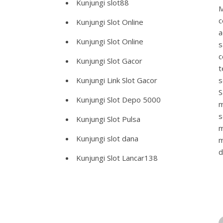
Kunjungi
slot88
M
c
Kunjungi
Slot Online
a
Kunjungi
Slot Online
s
c
Kunjungi
Slot Gacor
t
Kunjungi
Link Slot Gacor
s
S
Kunjungi
Slot Depo 5000
m
s
Kunjungi
Slot Pulsa
m
Kunjungi
slot dana
m
d
Kunjungi
Slot Lancar138