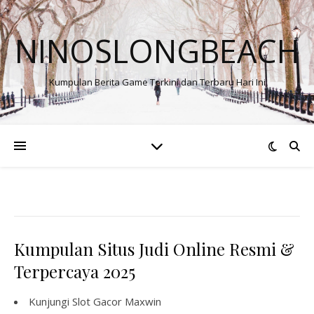
NINOSLONGBEACH
Kumpulan Berita Game Terkini dan Terbaru Hari Ini
Kumpulan Situs Judi Online Resmi &
Terpercaya 2025
Kunjungi
Slot Gacor Maxwin