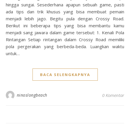
hingga sungai. Sesederhana apapun sebuah game, pasti
ada tips dan trik khusus yang bisa membuat pemain
menjadi lebih jago. Begitu pula dengan Crossy Road.
Berikut ini beberapa tips yang bisa membantu kamu
menjadi sang jawara dalam game tersebut: 1. Kenali Pola
Rintangan Setiap rintangan dalam Crossy Road memiliki
pola pergerakan yang berbeda-beda. Luangkan waktu
untuk…
BACA SELENGKAPNYA
ninoslongbeach
0 Komentar