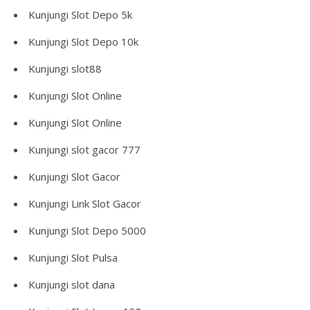
Kunjungi
Slot Depo 5k
Kunjungi
Slot Depo 10k
Kunjungi
slot88
Kunjungi
Slot Online
Kunjungi
Slot Online
Kunjungi
slot gacor 777
Kunjungi
Slot Gacor
Kunjungi
Link Slot Gacor
Kunjungi
Slot Depo 5000
Kunjungi
Slot Pulsa
Kunjungi
slot dana