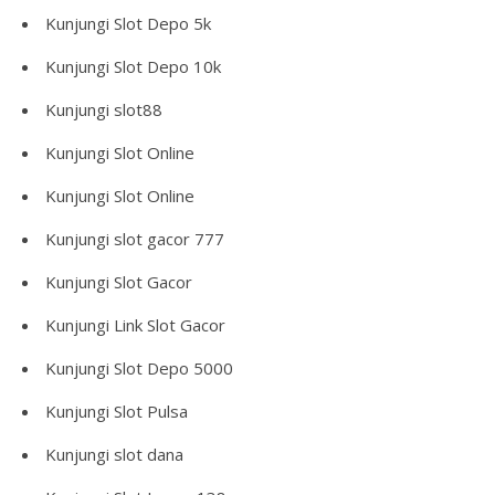
Kunjungi
Slot Depo 5k
Kunjungi
Slot Depo 10k
Kunjungi
slot88
Kunjungi
Slot Online
Kunjungi
Slot Online
Kunjungi
slot gacor 777
Kunjungi
Slot Gacor
Kunjungi
Link Slot Gacor
Kunjungi
Slot Depo 5000
Kunjungi
Slot Pulsa
Kunjungi
slot dana