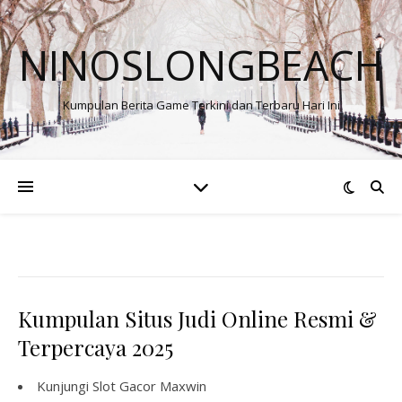
NINOSLONGBEACH
Kumpulan Berita Game Terkini dan Terbaru Hari Ini
Kumpulan Situs Judi Online Resmi &
Terpercaya 2025
Kunjungi
Slot Gacor Maxwin