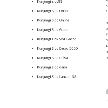
Kunjungi
slot88
k
Kunjungi
Slot Online
G
k
Kunjungi
Slot Online
m
p
Kunjungi
Slot Gacor
s
Kunjungi
Link Slot Gacor
s
t
Kunjungi
Slot Depo 5000
m
r
Kunjungi
Slot Pulsa
Kunjungi
slot dana
Kunjungi
Slot Lancar138