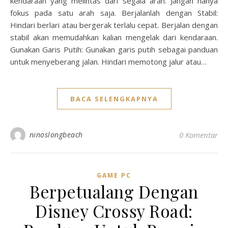
kendaraan yang melintas dari segala arah. Jangan hanya
fokus pada satu arah saja. Berjalanlah dengan Stabil:
Hindari berlari atau bergerak terlalu cepat. Berjalan dengan
stabil akan memudahkan kalian mengelak dari kendaraan.
Gunakan Garis Putih: Gunakan garis putih sebagai panduan
untuk menyeberang jalan. Hindari memotong jalur atau…
BACA SELENGKAPNYA
ninoslongbeach
0 Komentar
GAME PC
Berpetualang Dengan
Disney Crossy Road: