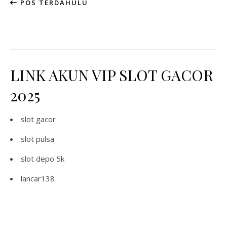
POS TERDAHULU
LINK AKUN VIP SLOT GACOR
2025
slot gacor
slot pulsa
slot depo 5k
lancar138