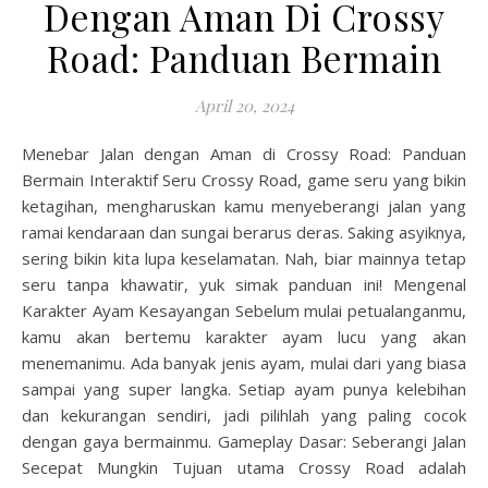
Dengan Aman Di Crossy
Road: Panduan Bermain
April 20, 2024
Menebar Jalan dengan Aman di Crossy Road: Panduan
Bermain Interaktif Seru Crossy Road, game seru yang bikin
ketagihan, mengharuskan kamu menyeberangi jalan yang
ramai kendaraan dan sungai berarus deras. Saking asyiknya,
sering bikin kita lupa keselamatan. Nah, biar mainnya tetap
seru tanpa khawatir, yuk simak panduan ini! Mengenal
Karakter Ayam Kesayangan Sebelum mulai petualanganmu,
kamu akan bertemu karakter ayam lucu yang akan
menemanimu. Ada banyak jenis ayam, mulai dari yang biasa
sampai yang super langka. Setiap ayam punya kelebihan
dan kekurangan sendiri, jadi pilihlah yang paling cocok
dengan gaya bermainmu. Gameplay Dasar: Seberangi Jalan
Secepat Mungkin Tujuan utama Crossy Road adalah