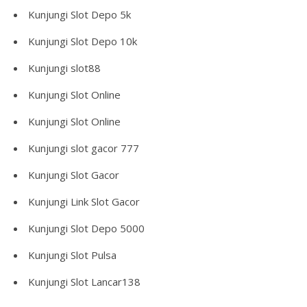
Kunjungi
Slot Depo 5k
Kunjungi
Slot Depo 10k
Kunjungi
slot88
Kunjungi
Slot Online
Kunjungi
Slot Online
Kunjungi
slot gacor 777
Kunjungi
Slot Gacor
Kunjungi
Link Slot Gacor
Kunjungi
Slot Depo 5000
Kunjungi
Slot Pulsa
Kunjungi
Slot Lancar138