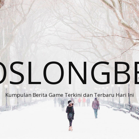
OSLONGB
Kumpulan Berita Game Terkini dan Terbaru Hari Ini