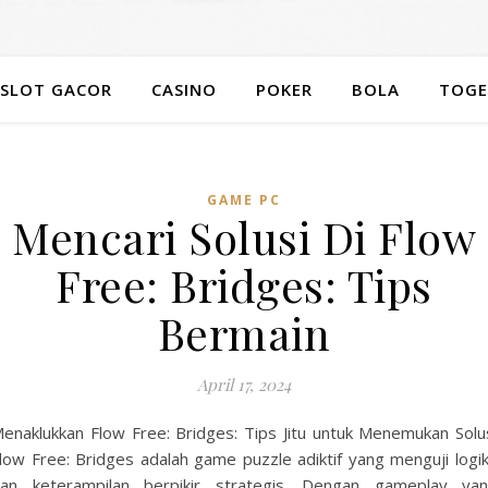
SLOT GACOR
CASINO
POKER
BOLA
TOGE
GAME PC
Mencari Solusi Di Flow
Free: Bridges: Tips
Bermain
April 17, 2024
enaklukkan Flow Free: Bridges: Tips Jitu untuk Menemukan Solu
low Free: Bridges adalah game puzzle adiktif yang menguji logi
an keterampilan berpikir strategis. Dengan gameplay ya