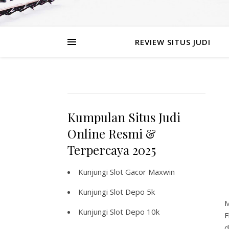
REVIEW SITUS JUDI
Kumpulan Situs Judi
Online Resmi &
Terpercaya 2025
Kunjungi
Slot Gacor Maxwin
Kunjungi
Slot Depo 5k
M
Kunjungi
Slot Depo 10k
F
d