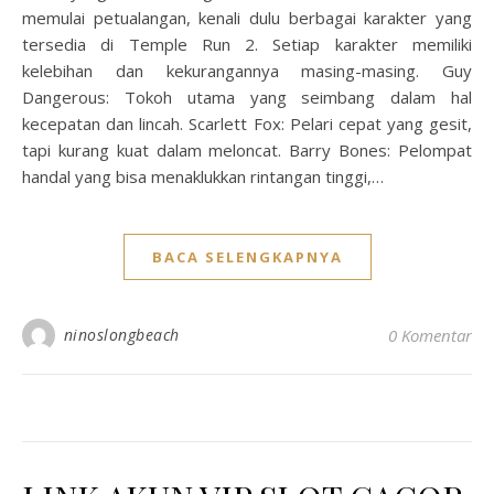
memulai petualangan, kenali dulu berbagai karakter yang
tersedia di Temple Run 2. Setiap karakter memiliki
kelebihan dan kekurangannya masing-masing. Guy
Dangerous: Tokoh utama yang seimbang dalam hal
kecepatan dan lincah. Scarlett Fox: Pelari cepat yang gesit,
tapi kurang kuat dalam meloncat. Barry Bones: Pelompat
handal yang bisa menaklukkan rintangan tinggi,…
BACA SELENGKAPNYA
ninoslongbeach
0 Komentar