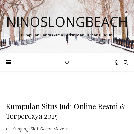
NINOSLONGBEACH
Kumpulan Berita Game Terkini dan Terbaru Hari Ini
Kumpulan Situs Judi Online Resmi &
Terpercaya 2025
Kunjungi
Slot Gacor Maxwin