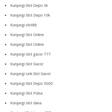
Kunjungi
Slot Depo 5k
Kunjungi
Slot Depo 10k
Kunjungi
slot88
Kunjungi
Slot Online
Kunjungi
Slot Online
Kunjungi
slot gacor 777
Kunjungi
Slot Gacor
Kunjungi
Link Slot Gacor
Kunjungi
Slot Depo 5000
Kunjungi
Slot Pulsa
Kunjungi
slot dana