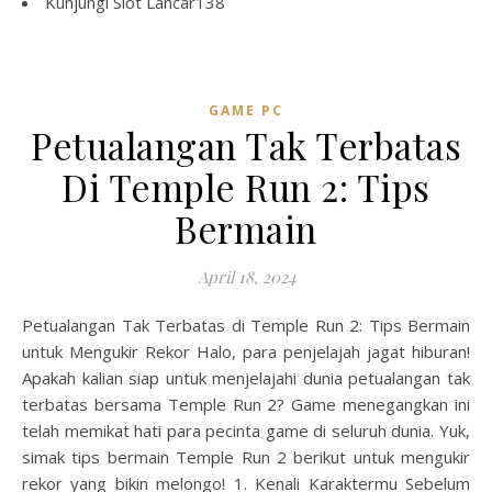
Kunjungi
Slot Lancar138
GAME PC
Petualangan Tak Terbatas
Di Temple Run 2: Tips
Bermain
April 18, 2024
Petualangan Tak Terbatas di Temple Run 2: Tips Bermain
untuk Mengukir Rekor Halo, para penjelajah jagat hiburan!
Apakah kalian siap untuk menjelajahi dunia petualangan tak
terbatas bersama Temple Run 2? Game menegangkan ini
telah memikat hati para pecinta game di seluruh dunia. Yuk,
simak tips bermain Temple Run 2 berikut untuk mengukir
rekor yang bikin melongo! 1. Kenali Karaktermu Sebelum