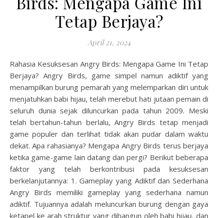
Birds: Mengapa Game Ini
Tetap Berjaya?
April 21, 2024
Rahasia Kesuksesan Angry Birds: Mengapa Game Ini Tetap
Berjaya? Angry Birds, game simpel namun adiktif yang
menampilkan burung pemarah yang melemparkan diri untuk
menjatuhkan babi hijau, telah merebut hati jutaan pemain di
seluruh dunia sejak diluncurkan pada tahun 2009. Meski
telah bertahun-tahun berlalu, Angry Birds tetap menjadi
game populer dan terlihat tidak akan pudar dalam waktu
dekat. Apa rahasianya? Mengapa Angry Birds terus berjaya
ketika game-game lain datang dan pergi? Berikut beberapa
faktor yang telah berkontribusi pada kesuksesan
berkelanjutannya: 1. Gameplay yang Adiktif dan Sederhana
Angry Birds memiliki gameplay yang sederhana namun
adiktif. Tujuannya adalah meluncurkan burung dengan gaya
ketapel ke arah struktur yang dibangun oleh babi hijau, dan