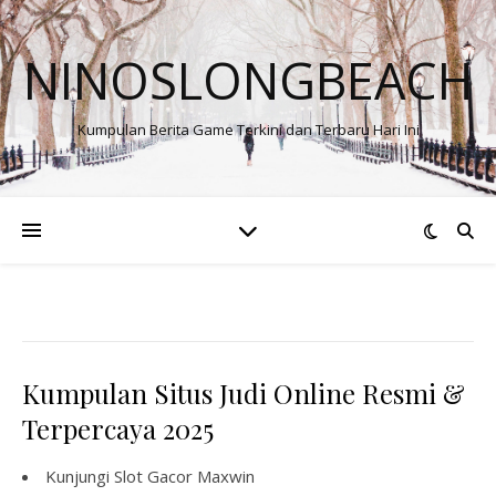
NINOSLONGBEACH
Kumpulan Berita Game Terkini dan Terbaru Hari Ini
Kumpulan Situs Judi Online Resmi &
Terpercaya 2025
Kunjungi
Slot Gacor Maxwin