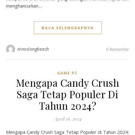
menghancurkan…
BACA SELENGKAPNYA
ninoslongbeach
0 Komentar
GAME PC
Mengapa Candy Crush
Saga Tetap Populer Di
Tahun 2024?
April 16, 2024
Mengapa Candy Crush Saga Tetap Populer di Tahun 2024: