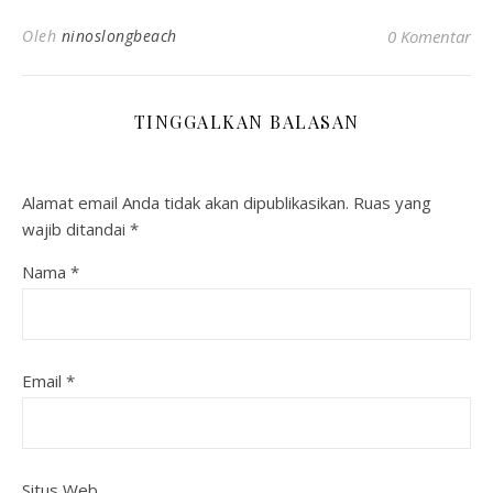
Oleh
ninoslongbeach
0 Komentar
TINGGALKAN BALASAN
Alamat email Anda tidak akan dipublikasikan.
Ruas yang
wajib ditandai
*
Nama
*
Email
*
Situs Web