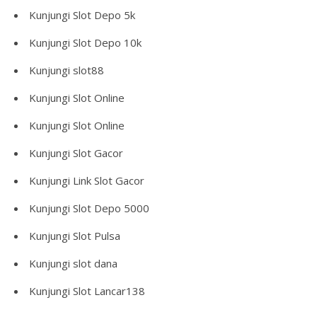
Kunjungi
Slot Depo 5k
Kunjungi
Slot Depo 10k
Kunjungi
slot88
Kunjungi
Slot Online
Kunjungi
Slot Online
Kunjungi
Slot Gacor
Kunjungi
Link Slot Gacor
Kunjungi
Slot Depo 5000
Kunjungi
Slot Pulsa
Kunjungi
slot dana
Kunjungi
Slot Lancar138