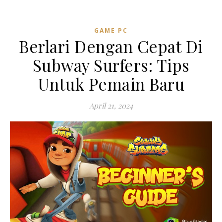
GAME PC
Berlari Dengan Cepat Di
Subway Surfers: Tips
Untuk Pemain Baru
April 21, 2024