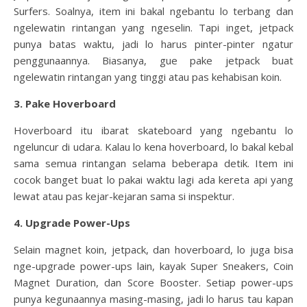
Surfers. Soalnya, item ini bakal ngebantu lo terbang dan
ngelewatin rintangan yang ngeselin. Tapi inget, jetpack
punya batas waktu, jadi lo harus pinter-pinter ngatur
penggunaannya. Biasanya, gue pake jetpack buat
ngelewatin rintangan yang tinggi atau pas kehabisan koin.
3. Pake Hoverboard
Hoverboard itu ibarat skateboard yang ngebantu lo
ngeluncur di udara. Kalau lo kena hoverboard, lo bakal kebal
sama semua rintangan selama beberapa detik. Item ini
cocok banget buat lo pakai waktu lagi ada kereta api yang
lewat atau pas kejar-kejaran sama si inspektur.
4. Upgrade Power-Ups
Selain magnet koin, jetpack, dan hoverboard, lo juga bisa
nge-upgrade power-ups lain, kayak Super Sneakers, Coin
Magnet Duration, dan Score Booster. Setiap power-ups
punya kegunaannya masing-masing, jadi lo harus tau kapan