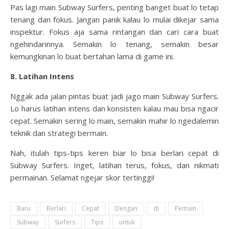
Pas lagi main Subway Surfers, penting banget buat lo tetap
tenang dan fokus. Jangan panik kalau lo mulai dikejar sama
inspektur. Fokus aja sama rintangan dan cari cara buat
ngehindarinnya. Semakin lo tenang, semakin besar
kemungkinan lo buat bertahan lama di game ini.
8. Latihan Intens
Nggak ada jalan pintas buat jadi jago main Subway Surfers.
Lo harus latihan intens dan konsisten kalau mau bisa ngacir
cepat. Semakin sering lo main, semakin mahir lo ngedalemin
teknik dan strategi bermain.
Nah, itulah tips-tips keren biar lo bisa berlari cepat di
Subway Surfers. Inget, latihan terus, fokus, dan nikmati
permainan. Selamat ngejar skor tertinggi!
Baru
Berlari
Cepat
Dengan
di
Pemain
Subway
Surfers
Tips
untuk