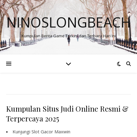
NINOSLONGBEACH
Kumpulan Berita Game Terkini dan Terbaru Hari Ini
Kumpulan Situs Judi Online Resmi &
Terpercaya 2025
Kunjungi
Slot Gacor Maxwin