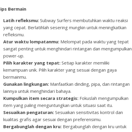
ips Bermain
Latih refleksmu:
Subway Surfers membutuhkan waktu reaksi
yang cepat. Berlatihlah sesering mungkin untuk meningkatkan
refleksmu.
Atur waktu lompatanmu:
Melompat pada waktu yang tepat
sangat penting untuk menghindari rintangan dan mengumpulkan
power-up.
Pilih karakter yang tepat:
Setiap karakter memiliki
kemampuan unik. Pilih karakter yang sesuai dengan gaya
bermainmu.
Gunakan lingkungan:
Manfaatkan dinding, pipa, dan rintangan
lainnya untuk menghindari bahaya.
Kumpulkan item secara strategis:
Fokuslah mengumpulkan
item yang paling menguntungkan untuk situasi saat itu.
Sesuaikan pengaturan:
Sesuaikan sensitivitas kontrol dan
kualitas grafis agar sesuai dengan preferensimu.
Bergabunglah dengan kru:
Bergabunglah dengan kru untuk