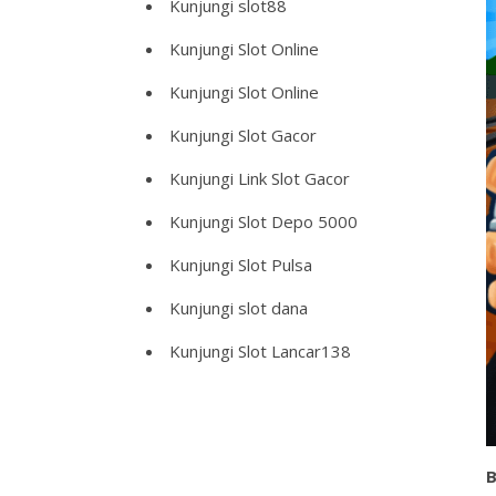
Kunjungi
slot88
Kunjungi
Slot Online
Kunjungi
Slot Online
Kunjungi
Slot Gacor
Kunjungi
Link Slot Gacor
Kunjungi
Slot Depo 5000
Kunjungi
Slot Pulsa
Kunjungi
slot dana
Kunjungi
Slot Lancar138
B