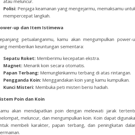
atau meluncur.
Polisi:
Penjaga keamanan yang mengejarmu, memaksamu untu
mempercepat langkah.
ower-up dan Item Istimewa
epanjang petualanganmu, kamu akan mengumpulkan power-
ang memberikan keuntungan sementara:
Sepatu Roket:
Memberimu kecepatan ekstra.
Magnet:
Menarik koin secara otomatis.
Papan Terbang:
Memungkinkanmu terbang di atas rintangan.
Pengganda Koin:
Menggandakan koin yang kamu kumpulkan.
Kunci Misteri:
Membuka peti misteri berisi hadiah.
istem Poin dan Koin
amu akan mendapatkan poin dengan melewati jarak tertent
elompat, meluncur, dan mengumpulkan koin. Koin dapat digunak
ntuk membeli karakter, papan terbang, dan peningkatan dal
ermainan.