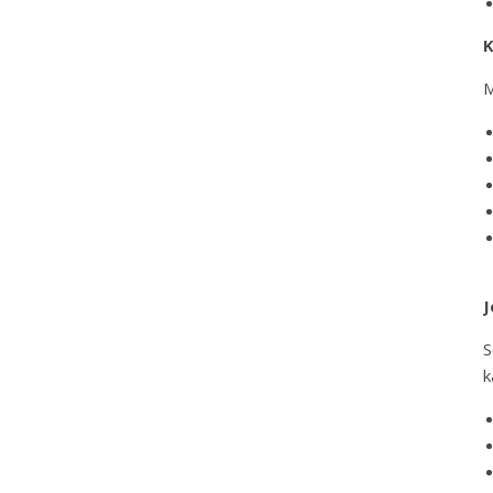
K
M
J
S
k