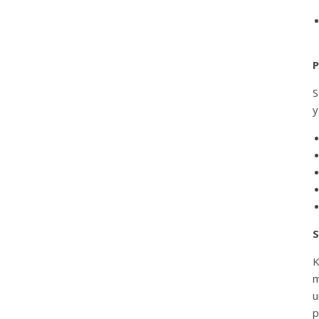
P
S
y
S
K
m
u
p