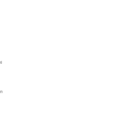
ki
an