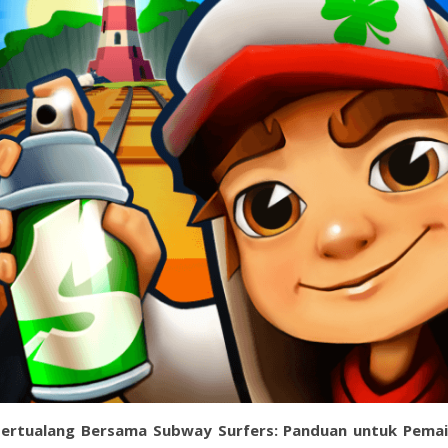
ertualang Bersama Subway Surfers: Panduan untuk Pema