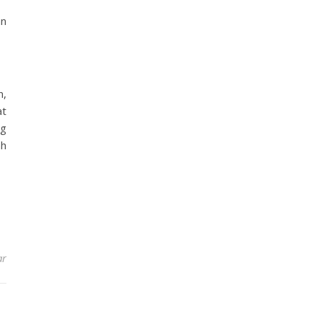
an
n,
at
ng
ah
ar