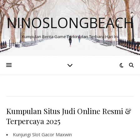
NINOSLONGBEACH
Kumpulan Berita Game Terkini dan Terbaru Hari Ini
Kumpulan Situs Judi Online Resmi &
Terpercaya 2025
Kunjungi
Slot Gacor Maxwin