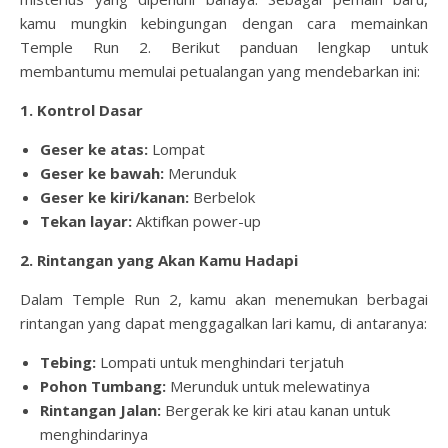
kamu mungkin kebingungan dengan cara memainkan
Temple Run 2. Berikut panduan lengkap untuk
membantumu memulai petualangan yang mendebarkan ini:
1. Kontrol Dasar
Geser ke atas:
Lompat
Geser ke bawah:
Merunduk
Geser ke kiri/kanan:
Berbelok
Tekan layar:
Aktifkan power-up
2. Rintangan yang Akan Kamu Hadapi
Dalam Temple Run 2, kamu akan menemukan berbagai
rintangan yang dapat menggagalkan lari kamu, di antaranya:
Tebing:
Lompati untuk menghindari terjatuh
Pohon Tumbang:
Merunduk untuk melewatinya
Rintangan Jalan:
Bergerak ke kiri atau kanan untuk
menghindarinya