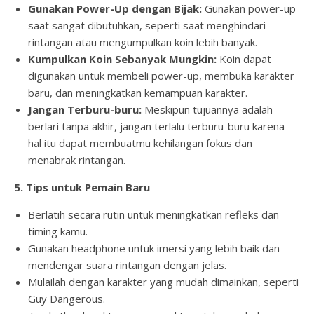
Gunakan Power-Up dengan Bijak:
Gunakan power-up
saat sangat dibutuhkan, seperti saat menghindari
rintangan atau mengumpulkan koin lebih banyak.
Kumpulkan Koin Sebanyak Mungkin:
Koin dapat
digunakan untuk membeli power-up, membuka karakter
baru, dan meningkatkan kemampuan karakter.
Jangan Terburu-buru:
Meskipun tujuannya adalah
berlari tanpa akhir, jangan terlalu terburu-buru karena
hal itu dapat membuatmu kehilangan fokus dan
menabrak rintangan.
5. Tips untuk Pemain Baru
Berlatih secara rutin untuk meningkatkan refleks dan
timing kamu.
Gunakan headphone untuk imersi yang lebih baik dan
mendengar suara rintangan dengan jelas.
Mulailah dengan karakter yang mudah dimainkan, seperti
Guy Dangerous.