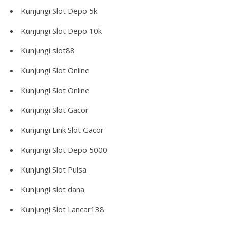
Kunjungi
Slot Depo 5k
Kunjungi
Slot Depo 10k
Kunjungi
slot88
Kunjungi
Slot Online
Kunjungi
Slot Online
Kunjungi
Slot Gacor
Kunjungi
Link Slot Gacor
Kunjungi
Slot Depo 5000
Kunjungi
Slot Pulsa
Kunjungi
slot dana
Kunjungi
Slot Lancar138