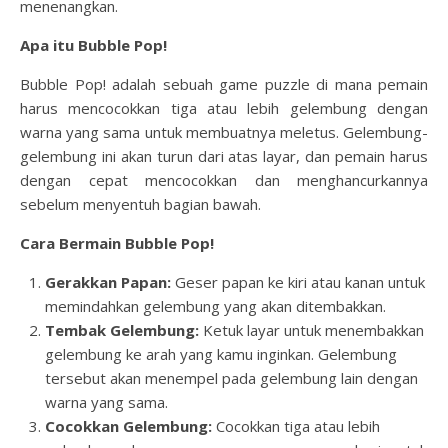
menenangkan.
Apa itu Bubble Pop!
Bubble Pop! adalah sebuah game puzzle di mana pemain
harus mencocokkan tiga atau lebih gelembung dengan
warna yang sama untuk membuatnya meletus. Gelembung-
gelembung ini akan turun dari atas layar, dan pemain harus
dengan cepat mencocokkan dan menghancurkannya
sebelum menyentuh bagian bawah.
Cara Bermain Bubble Pop!
Gerakkan Papan:
Geser papan ke kiri atau kanan untuk
memindahkan gelembung yang akan ditembakkan.
Tembak Gelembung:
Ketuk layar untuk menembakkan
gelembung ke arah yang kamu inginkan. Gelembung
tersebut akan menempel pada gelembung lain dengan
warna yang sama.
Cocokkan Gelembung:
Cocokkan tiga atau lebih