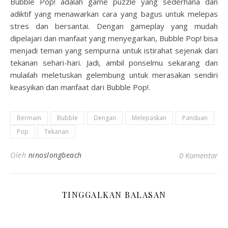
Bubble Pop! adalah game puzzle yang sederhana dan
adiktif yang menawarkan cara yang bagus untuk melepas
stres dan bersantai. Dengan gameplay yang mudah
dipelajari dan manfaat yang menyegarkan, Bubble Pop! bisa
menjadi teman yang sempurna untuk istirahat sejenak dari
tekanan sehari-hari. Jadi, ambil ponselmu sekarang dan
mulailah meletuskan gelembung untuk merasakan sendiri
keasyikan dan manfaat dari Bubble Pop!.
Bermain
Bubble
Dengan
Melepaskan
Panduan
Pop
Tekanan
Oleh
ninoslongbeach
0 Komentar
TINGGALKAN BALASAN