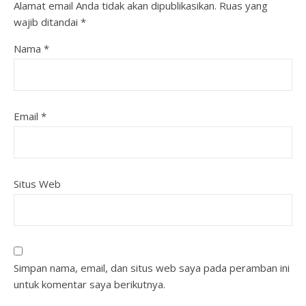
Alamat email Anda tidak akan dipublikasikan.
Ruas yang
wajib ditandai
*
Nama
*
Email
*
Situs Web
Simpan nama, email, dan situs web saya pada peramban ini
untuk komentar saya berikutnya.