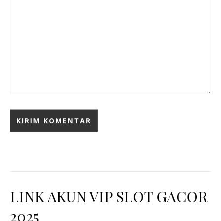
LINK AKUN VIP SLOT GACOR
2025