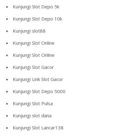
Kunjungi
Slot Depo 5k
Kunjungi
Slot Depo 10k
Kunjungi
slot88
Kunjungi
Slot Online
Kunjungi
Slot Online
Kunjungi
Slot Gacor
Kunjungi
Link Slot Gacor
Kunjungi
Slot Depo 5000
Kunjungi
Slot Pulsa
Kunjungi
slot dana
Kunjungi
Slot Lancar138