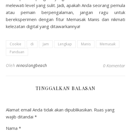
melewati level yang sulit. Jadi, apakah Anda seorang pemula
atau pemain berpengalaman, jangan ragu untuk
bereksperimen dengan fitur Memasak Manis dan nikmati
kelezatan digital yang ditawarkannya!
Cookie
di
Jam
Lengkap
Manis
Memasak
Panduan
Oleh
ninoslongbeach
0 Komentar
TINGGALKAN BALASAN
Alamat email Anda tidak akan dipublikasikan.
Ruas yang
wajib ditandai
*
Nama
*