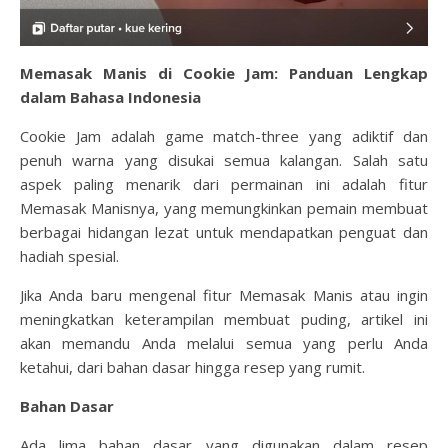
Memasak Manis di Cookie Jam: Panduan Lengkap
dalam Bahasa Indonesia
Cookie Jam adalah game match-three yang adiktif dan
penuh warna yang disukai semua kalangan. Salah satu
aspek paling menarik dari permainan ini adalah fitur
Memasak Manisnya, yang memungkinkan pemain membuat
berbagai hidangan lezat untuk mendapatkan penguat dan
hadiah spesial.
Jika Anda baru mengenal fitur Memasak Manis atau ingin
meningkatkan keterampilan membuat puding, artikel ini
akan memandu Anda melalui semua yang perlu Anda
ketahui, dari bahan dasar hingga resep yang rumit.
Bahan Dasar
Ada lima bahan dasar yang digunakan dalam resep