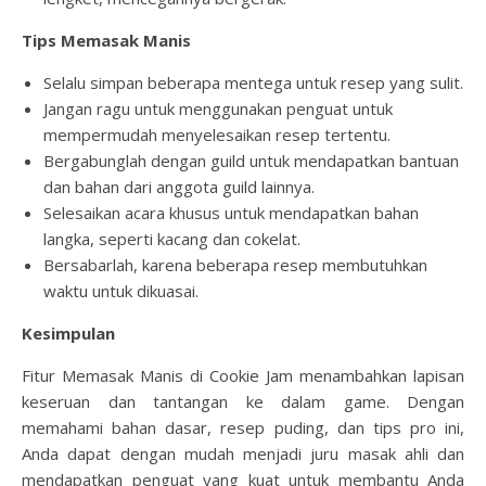
Tips Memasak Manis
Selalu simpan beberapa mentega untuk resep yang sulit.
Jangan ragu untuk menggunakan penguat untuk
mempermudah menyelesaikan resep tertentu.
Bergabunglah dengan guild untuk mendapatkan bantuan
dan bahan dari anggota guild lainnya.
Selesaikan acara khusus untuk mendapatkan bahan
langka, seperti kacang dan cokelat.
Bersabarlah, karena beberapa resep membutuhkan
waktu untuk dikuasai.
Kesimpulan
Fitur Memasak Manis di Cookie Jam menambahkan lapisan
keseruan dan tantangan ke dalam game. Dengan
memahami bahan dasar, resep puding, dan tips pro ini,
Anda dapat dengan mudah menjadi juru masak ahli dan
mendapatkan penguat yang kuat untuk membantu Anda