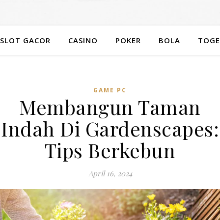
SLOT GACOR
CASINO
POKER
BOLA
TOGE
GAME PC
Membangun Taman
Indah Di Gardenscapes:
Tips Berkebun
April 16, 2024