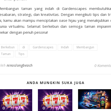
embangun taman yang indah di Gardenscapes membutuhk
esabaran, strategi, dan kreativitas. Dengan mengikuti tips dan tr
ni, kamu akan mampu menciptakan oase hijau yang menakjubkan 
unia virtualmu. Selamat berkebun dan semoga taman impian
ekar dengan penuh pesona!
Berkebun
di
Gardenscapes
Indah
Membangun
Taman
Tips
leh
ninoslongbeach
0 Koment
ANDA MUNGKIN SUKA JUGA