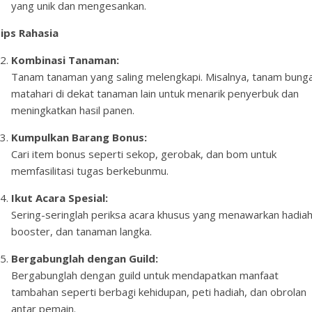
yang unik dan mengesankan.
ips Rahasia
Kombinasi Tanaman:
Tanam tanaman yang saling melengkapi. Misalnya, tanam bung
matahari di dekat tanaman lain untuk menarik penyerbuk dan
meningkatkan hasil panen.
Kumpulkan Barang Bonus:
Cari item bonus seperti sekop, gerobak, dan bom untuk
memfasilitasi tugas berkebunmu.
Ikut Acara Spesial:
Sering-seringlah periksa acara khusus yang menawarkan hadiah
booster, dan tanaman langka.
Bergabunglah dengan Guild:
Bergabunglah dengan guild untuk mendapatkan manfaat
tambahan seperti berbagi kehidupan, peti hadiah, dan obrolan
antar pemain.