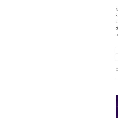
M
k
i
d
m
O