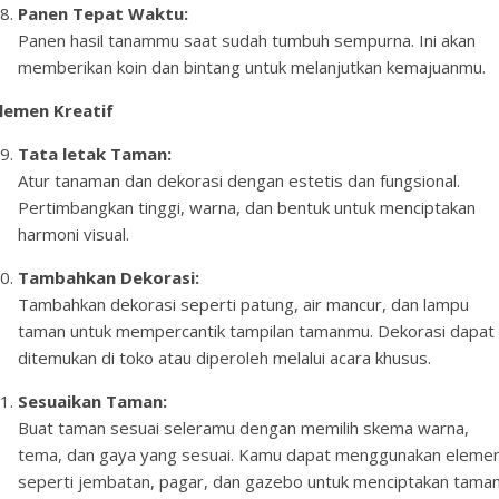
Panen Tepat Waktu:
Panen hasil tanammu saat sudah tumbuh sempurna. Ini akan
memberikan koin dan bintang untuk melanjutkan kemajuanmu.
lemen Kreatif
Tata letak Taman:
Atur tanaman dan dekorasi dengan estetis dan fungsional.
Pertimbangkan tinggi, warna, dan bentuk untuk menciptakan
harmoni visual.
Tambahkan Dekorasi:
Tambahkan dekorasi seperti patung, air mancur, dan lampu
taman untuk mempercantik tampilan tamanmu. Dekorasi dapat
ditemukan di toko atau diperoleh melalui acara khusus.
Sesuaikan Taman:
Buat taman sesuai seleramu dengan memilih skema warna,
tema, dan gaya yang sesuai. Kamu dapat menggunakan eleme
seperti jembatan, pagar, dan gazebo untuk menciptakan tama