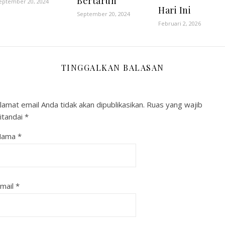
Bertaruh
eptember 20, 2024
Hari Ini
September 20, 2024
Februari 2, 2026
TINGGALKAN BALASAN
lamat email Anda tidak akan dipublikasikan.
Ruas yang wajib
itandai
*
Nama
*
mail
*