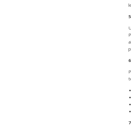
l
5
U
P
a
p
6
P
t
7