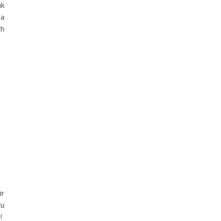
uk
wa
ah
ir
tu
!