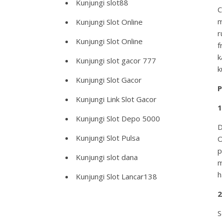
Kunjungi
slot88
C
m
Kunjungi
Slot Online
r
Kunjungi
Slot Online
f
k
Kunjungi
slot gacor 777
k
Kunjungi
Slot Gacor
P
Kunjungi
Link Slot Gacor
1
Kunjungi
Slot Depo 5000
D
Kunjungi
Slot Pulsa
O
p
Kunjungi
slot dana
m
h
Kunjungi
Slot Lancar138
2
S