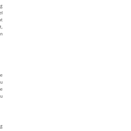
ng
el
at
t,
an
ke
mu
ke
mu
ng