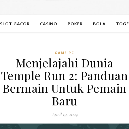
SLOT GACOR
CASINO
POKER
BOLA
TOGE
GAME PC
Menjelajahi Dunia
Temple Run 2: Panduan
Bermain Untuk Pemain
Baru
April 19, 2024