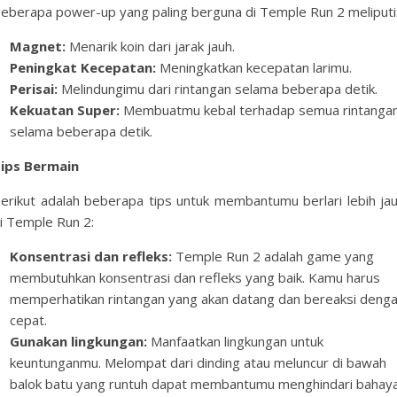
eberapa power-up yang paling berguna di Temple Run 2 meliputi
Magnet:
Menarik koin dari jarak jauh.
Peningkat Kecepatan:
Meningkatkan kecepatan larimu.
Perisai:
Melindungimu dari rintangan selama beberapa detik.
Kekuatan Super:
Membuatmu kebal terhadap semua rintanga
selama beberapa detik.
ips Bermain
erikut adalah beberapa tips untuk membantumu berlari lebih ja
i Temple Run 2:
Konsentrasi dan refleks:
Temple Run 2 adalah game yang
membutuhkan konsentrasi dan refleks yang baik. Kamu harus
memperhatikan rintangan yang akan datang dan bereaksi deng
cepat.
Gunakan lingkungan:
Manfaatkan lingkungan untuk
keuntunganmu. Melompat dari dinding atau meluncur di bawah
balok batu yang runtuh dapat membantumu menghindari bahaya