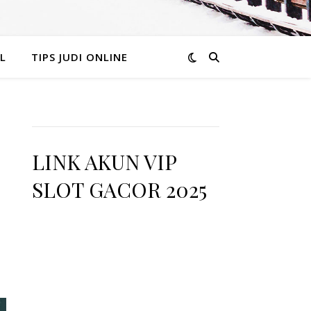
L
TIPS JUDI ONLINE
LINK AKUN VIP
SLOT GACOR 2025