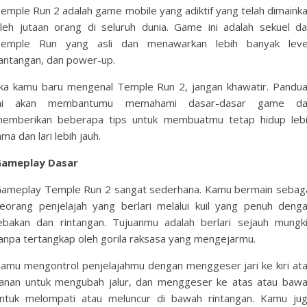
emple Run 2 adalah game mobile yang adiktif yang telah dimaink
leh jutaan orang di seluruh dunia. Game ini adalah sekuel da
emple Run yang asli dan menawarkan lebih banyak leve
antangan, dan power-up.
ika kamu baru mengenal Temple Run 2, jangan khawatir. Pandu
ini akan membantumu memahami dasar-dasar game da
emberikan beberapa tips untuk membuatmu tetap hidup leb
ama dan lari lebih jauh.
ameplay Dasar
ameplay Temple Run 2 sangat sederhana. Kamu bermain sebag
eorang penjelajah yang berlari melalui kuil yang penuh deng
ebakan dan rintangan. Tujuanmu adalah berlari sejauh mungk
anpa tertangkap oleh gorila raksasa yang mengejarmu.
amu mengontrol penjelajahmu dengan menggeser jari ke kiri at
anan untuk mengubah jalur, dan menggeser ke atas atau baw
ntuk melompati atau meluncur di bawah rintangan. Kamu ju