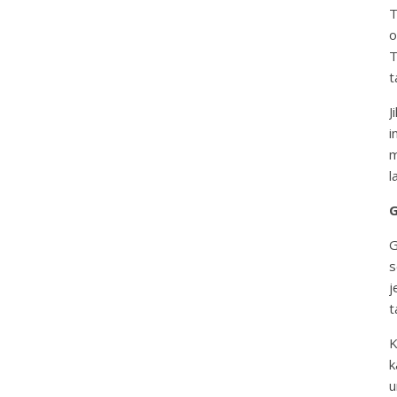
T
o
T
t
J
m
l
G
G
s
j
t
K
k
u