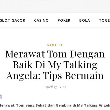
SLOT GACOR
CASINO
POKER
BOLA
TOGE
GAME PC
Merawat Tom Dengan
Baik Di My Talking
Angela: Tips Bermain
April 17, 2024
erawat Tom yang Sehat dan Gembira di My Talking Angel