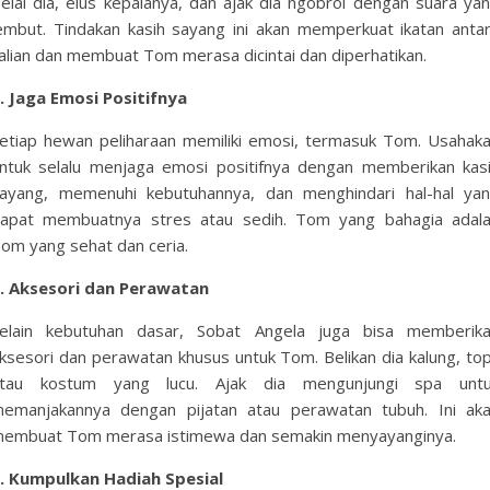
elai dia, elus kepalanya, dan ajak dia ngobrol dengan suara ya
embut. Tindakan kasih sayang ini akan memperkuat ikatan anta
alian dan membuat Tom merasa dicintai dan diperhatikan.
. Jaga Emosi Positifnya
etiap hewan peliharaan memiliki emosi, termasuk Tom. Usahak
ntuk selalu menjaga emosi positifnya dengan memberikan kas
ayang, memenuhi kebutuhannya, dan menghindari hal-hal ya
apat membuatnya stres atau sedih. Tom yang bahagia adal
om yang sehat dan ceria.
. Aksesori dan Perawatan
elain kebutuhan dasar, Sobat Angela juga bisa memberik
ksesori dan perawatan khusus untuk Tom. Belikan dia kalung, top
tau kostum yang lucu. Ajak dia mengunjungi spa unt
emanjakannya dengan pijatan atau perawatan tubuh. Ini ak
embuat Tom merasa istimewa dan semakin menyayanginya.
. Kumpulkan Hadiah Spesial