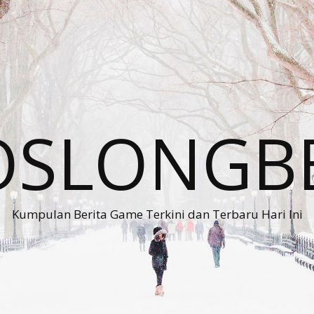
OSLONGB
Kumpulan Berita Game Terkini dan Terbaru Hari Ini