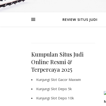
REVIEW SITUS JUDI
Kumpulan Situs Judi
Online Resmi &
Terpercaya 2025
Kunjungi
Slot Gacor Maxwin
Kunjungi
Slot Depo 5k
Kunjungi
Slot Depo 10k
M