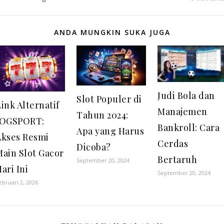
ANDA MUNGKIN SUKA JUGA
Judi Bola dan
Slot Populer di
ink Alternatif
Manajemen
Tahun 2024:
IOGSPORT:
Bankroll: Cara
Apa yang Harus
Akses Resmi
Cerdas
Dicoba?
Main Slot Gacor
Bertaruh
September 20, 2024
ari Ini
September 20, 2024
ebruari 2, 2026