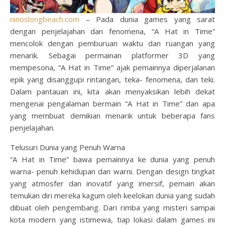
ninoslongbeach.com
– Pada dunia games yang sarat
dengan penjelajahan dan fenomena, “A Hat in Time”
mencolok dengan pemburuan waktu dan ruangan yang
menarik. Sebagai permainan platformer 3D yang
mempesona, “A Hat in Time” ajak pemainnya diperjalanan
epik yang disanggupi rintangan, teka- fenomena, dan teki.
Dalam pantauan ini, kita akan menyaksikan lebih dekat
mengenai pengalaman bermain “A Hat in Time” dan apa
yang membuat demikian menarik untuk beberapa fans
penjelajahan.
Telusuri Dunia yang Penuh Warna
“A Hat in Time” bawa pemainnya ke dunia yang penuh
warna- penuh kehidupan dan warni. Dengan design tingkat
yang atmosfer dan inovatif yang imersif, pemain akan
temukan diri mereka kagum oleh keelokan dunia yang sudah
dibuat oleh pengembang. Dari rimba yang misteri sampai
kota modern yang istimewa, tiap lokasi dalam games ini