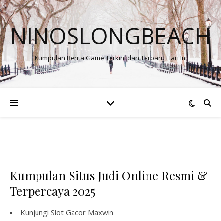
NINOSLONGBEACH
Kumpulan Berita Game Terkini dan Terbaru Hari Ini
Kumpulan Situs Judi Online Resmi &
Terpercaya 2025
Kunjungi
Slot Gacor Maxwin