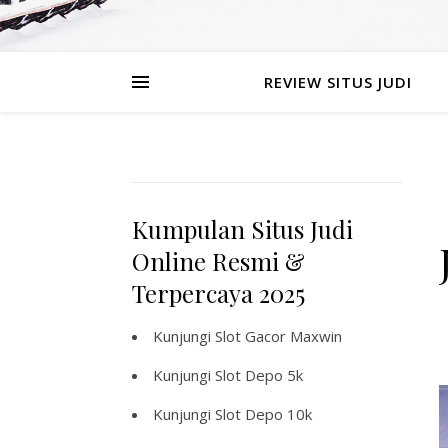
REVIEW SITUS JUDI
Kumpulan Situs Judi
Online Resmi &
Terpercaya 2025
Kunjungi
Slot Gacor Maxwin
Kunjungi
Slot Depo 5k
Kunjungi
Slot Depo 10k