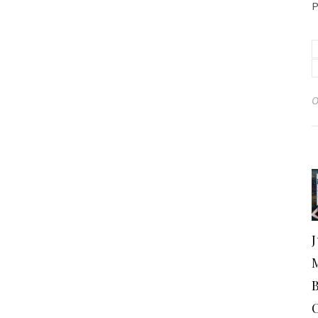
P
O
J
B