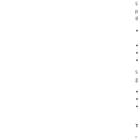
S
p
B
S
g
T
U