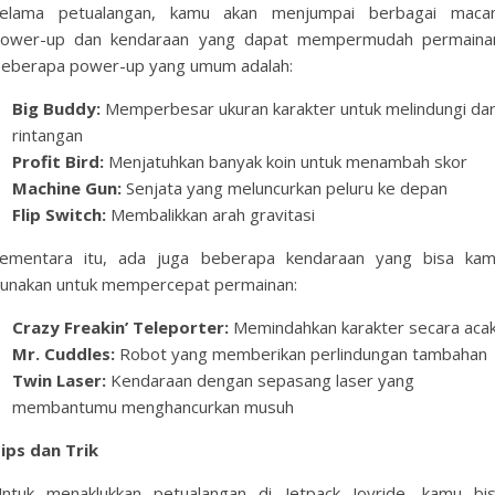
elama petualangan, kamu akan menjumpai berbagai mac
ower-up dan kendaraan yang dapat mempermudah permaina
eberapa power-up yang umum adalah:
Big Buddy:
Memperbesar ukuran karakter untuk melindungi dar
rintangan
Profit Bird:
Menjatuhkan banyak koin untuk menambah skor
Machine Gun:
Senjata yang meluncurkan peluru ke depan
Flip Switch:
Membalikkan arah gravitasi
ementara itu, ada juga beberapa kendaraan yang bisa ka
unakan untuk mempercepat permainan:
Crazy Freakin’ Teleporter:
Memindahkan karakter secara aca
Mr. Cuddles:
Robot yang memberikan perlindungan tambahan
Twin Laser:
Kendaraan dengan sepasang laser yang
membantumu menghancurkan musuh
ips dan Trik
ntuk menaklukkan petualangan di Jetpack Joyride, kamu bi