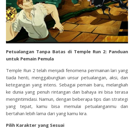
Petualangan Tanpa Batas di Temple Run 2: Panduan
untuk Pemain Pemula
Temple Run 2 telah menjadi fenomena permainan lari yang
tiada henti, menggabungkan unsur petualangan, aksi, dan
ketegangan yang intens. Sebagai pemain baru, melangkah
ke dunia yang penuh rintangan dan bahaya ini bisa terasa
mengintimidasi. Namun, dengan beberapa tips dan strategi
yang tepat, kamu bisa memulai petualanganmu dan
bertahan lebih lama dari yang kamu kira.
Pilih Karakter yang Sesuai