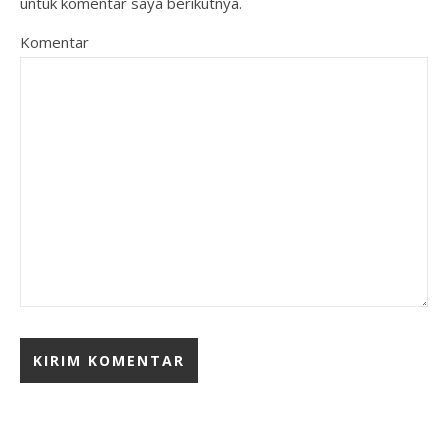
untuk komentar saya berikutnya.
Komentar