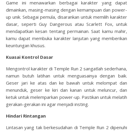
Game ini menawarkan berbagai karakter yang dapat
dimainkan, masing-masing dengan kemampuan dan power-
up unik. Sebagai pemula, disarankan untuk memilih karakter
dasar, seperti Guy Dangerous atau Scarlett Fox, untuk
mendapatkan kesan tentang permainan. Saat kamu mahir,
kamu dapat membuka karakter lanjutan yang memberikan
keuntungan khusus.
Kuasai Kontrol Dasar
Mengontrol karakter di Temple Run 2 sangatlah sederhana,
namun butuh latihan untuk menguasainya dengan baik.
Geser jari ke atas dan ke bawah untuk melompat dan
menunduk, geser ke kiri dan kanan untuk meluncur, dan
ketuk untuk melemparkan power-up. Pastikan untuk melatih
gerakan-gerakan ini agar menjadi insting.
Hindari Rintangan
Lintasan yang tak berkesudahan di Temple Run 2 dipenuhi