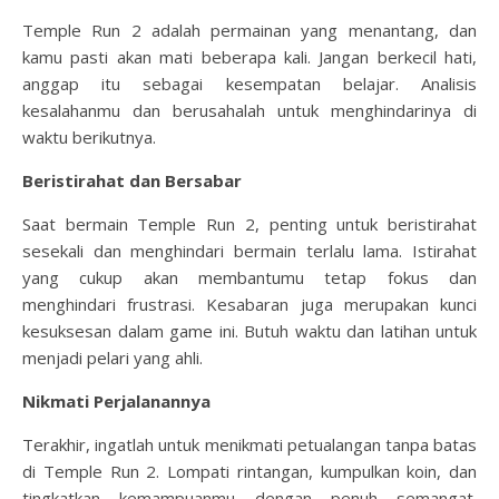
Temple Run 2 adalah permainan yang menantang, dan
kamu pasti akan mati beberapa kali. Jangan berkecil hati,
anggap itu sebagai kesempatan belajar. Analisis
kesalahanmu dan berusahalah untuk menghindarinya di
waktu berikutnya.
Beristirahat dan Bersabar
Saat bermain Temple Run 2, penting untuk beristirahat
sesekali dan menghindari bermain terlalu lama. Istirahat
yang cukup akan membantumu tetap fokus dan
menghindari frustrasi. Kesabaran juga merupakan kunci
kesuksesan dalam game ini. Butuh waktu dan latihan untuk
menjadi pelari yang ahli.
Nikmati Perjalanannya
Terakhir, ingatlah untuk menikmati petualangan tanpa batas
di Temple Run 2. Lompati rintangan, kumpulkan koin, dan
tingkatkan kemampuanmu dengan penuh semangat.