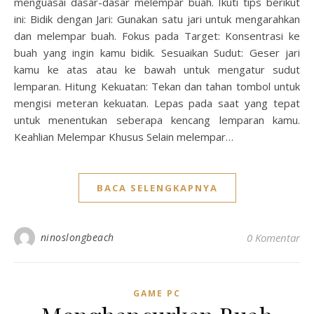
menguasai dasar-dasar melempar buah. Ikuti tips berikut
ini: Bidik dengan Jari: Gunakan satu jari untuk mengarahkan
dan melempar buah. Fokus pada Target: Konsentrasi ke
buah yang ingin kamu bidik. Sesuaikan Sudut: Geser jari
kamu ke atas atau ke bawah untuk mengatur sudut
lemparan. Hitung Kekuatan: Tekan dan tahan tombol untuk
mengisi meteran kekuatan. Lepas pada saat yang tepat
untuk menentukan seberapa kencang lemparan kamu.
Keahlian Melempar Khusus Selain melempar…
BACA SELENGKAPNYA
ninoslongbeach
0 Komentar
GAME PC