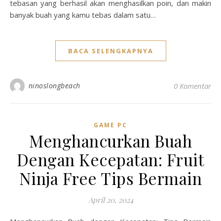
tebasan yang berhasil akan menghasilkan poin, dan makin
banyak buah yang kamu tebas dalam satu…
BACA SELENGKAPNYA
ninoslongbeach
0 Komentar
GAME PC
Menghancurkan Buah
Dengan Kecepatan: Fruit
Ninja Free Tips Bermain
April 20, 2024