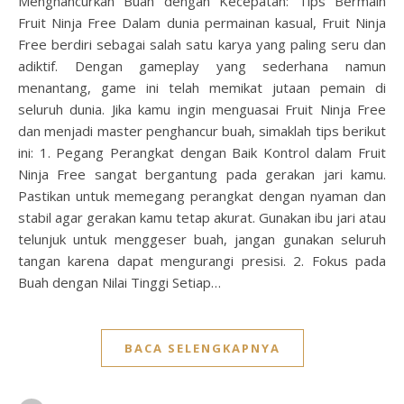
Menghancurkan Buah dengan Kecepatan: Tips Bermain
Fruit Ninja Free Dalam dunia permainan kasual, Fruit Ninja
Free berdiri sebagai salah satu karya yang paling seru dan
adiktif. Dengan gameplay yang sederhana namun
menantang, game ini telah memikat jutaan pemain di
seluruh dunia. Jika kamu ingin menguasai Fruit Ninja Free
dan menjadi master penghancur buah, simaklah tips berikut
ini: 1. Pegang Perangkat dengan Baik Kontrol dalam Fruit
Ninja Free sangat bergantung pada gerakan jari kamu.
Pastikan untuk memegang perangkat dengan nyaman dan
stabil agar gerakan kamu tetap akurat. Gunakan ibu jari atau
telunjuk untuk menggeser buah, jangan gunakan seluruh
tangan karena dapat mengurangi presisi. 2. Fokus pada
Buah dengan Nilai Tinggi Setiap…
BACA SELENGKAPNYA