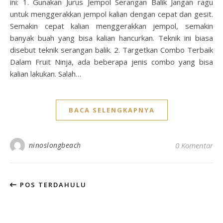
ini: 1. Gunakan Jurus Jempol Serangan Balik Jangan ragu
untuk menggerakkan jempol kalian dengan cepat dan gesit.
Semakin cepat kalian menggerakkan jempol, semakin
banyak buah yang bisa kalian hancurkan. Teknik ini biasa
disebut teknik serangan balik. 2. Targetkan Combo Terbaik
Dalam Fruit Ninja, ada beberapa jenis combo yang bisa
kalian lakukan. Salah…
BACA SELENGKAPNYA
ninoslongbeach
0 Komentar
POS TERDAHULU