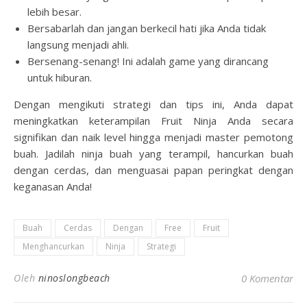
lebih besar.
Bersabarlah dan jangan berkecil hati jika Anda tidak
langsung menjadi ahli.
Bersenang-senang! Ini adalah game yang dirancang
untuk hiburan.
Dengan mengikuti strategi dan tips ini, Anda dapat
meningkatkan keterampilan Fruit Ninja Anda secara
signifikan dan naik level hingga menjadi master pemotong
buah. Jadilah ninja buah yang terampil, hancurkan buah
dengan cerdas, dan menguasai papan peringkat dengan
keganasan Anda!
Buah
Cerdas
Dengan
Free
Fruit
Menghancurkan
Ninja
Strategi
Oleh
ninoslongbeach
0 Komentar