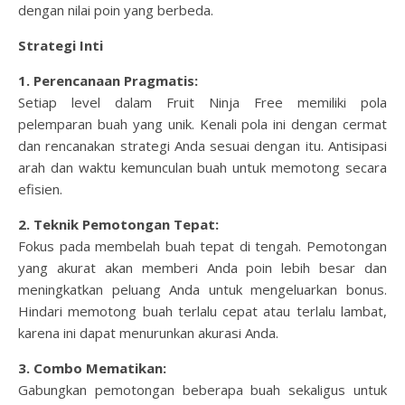
dengan nilai poin yang berbeda.
Strategi Inti
1. Perencanaan Pragmatis:
Setiap level dalam Fruit Ninja Free memiliki pola
pelemparan buah yang unik. Kenali pola ini dengan cermat
dan rencanakan strategi Anda sesuai dengan itu. Antisipasi
arah dan waktu kemunculan buah untuk memotong secara
efisien.
2. Teknik Pemotongan Tepat:
Fokus pada membelah buah tepat di tengah. Pemotongan
yang akurat akan memberi Anda poin lebih besar dan
meningkatkan peluang Anda untuk mengeluarkan bonus.
Hindari memotong buah terlalu cepat atau terlalu lambat,
karena ini dapat menurunkan akurasi Anda.
3. Combo Mematikan:
Gabungkan pemotongan beberapa buah sekaligus untuk