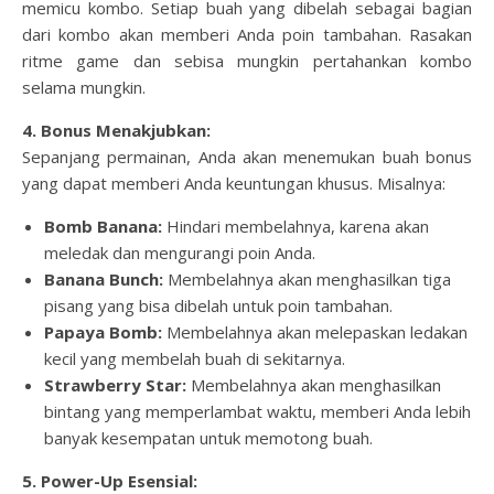
memicu kombo. Setiap buah yang dibelah sebagai bagian
dari kombo akan memberi Anda poin tambahan. Rasakan
ritme game dan sebisa mungkin pertahankan kombo
selama mungkin.
4. Bonus Menakjubkan:
Sepanjang permainan, Anda akan menemukan buah bonus
yang dapat memberi Anda keuntungan khusus. Misalnya:
Bomb Banana:
Hindari membelahnya, karena akan
meledak dan mengurangi poin Anda.
Banana Bunch:
Membelahnya akan menghasilkan tiga
pisang yang bisa dibelah untuk poin tambahan.
Papaya Bomb:
Membelahnya akan melepaskan ledakan
kecil yang membelah buah di sekitarnya.
Strawberry Star:
Membelahnya akan menghasilkan
bintang yang memperlambat waktu, memberi Anda lebih
banyak kesempatan untuk memotong buah.
5. Power-Up Esensial: