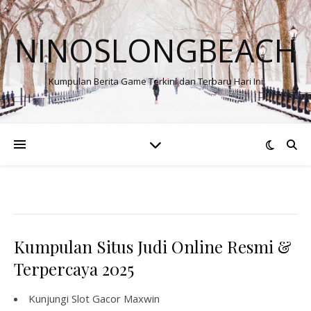
NINOSLONGBEACH
Kumpulan Berita Game Terkini dan Terbaru Hari Ini
Kumpulan Situs Judi Online Resmi &
Terpercaya 2025
Kunjungi
Slot Gacor Maxwin