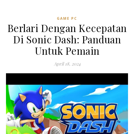
GAME PC
Berlari Dengan Kecepatan
Di Sonic Dash: Panduan
Untuk Pemain
April 18, 2024