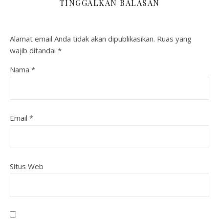
TINGGALKAN BALASAN
Alamat email Anda tidak akan dipublikasikan.
Ruas yang
wajib ditandai
*
Nama
*
Email
*
Situs Web