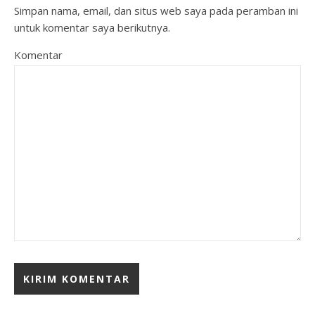
Simpan nama, email, dan situs web saya pada peramban ini
untuk komentar saya berikutnya.
Komentar