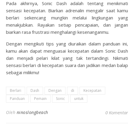
Pada akhirnya, Sonic Dash adalah tentang menikmati
sensasi kecepatan. Biarkan adrenalin mengalir saat kamu
berlari sekencang mungkin melalui lingkungan yang
menakjubkan. Rayakan setiap pencapaian, dan jangan
biarkan rasa frustrasi menghalangi kesenanganmu.
Dengan mengikuti tips yang diuraikan dalam panduan ini,
kamu akan dapat menguasai kecepatan dalam Sonic Dash
dan menjadi pelari kilat yang tak tertandingi. Nikmati
sensasi berlari di kecepatan suara dan jadikan medan balap
sebagai milikmu!
Berlari
Dash
Dengan
di
Kecepatan
Panduan
Pemain
Sonic
untuk
Oleh
ninoslongbeach
0 Komentar