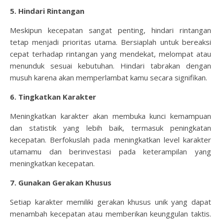
5. Hindari Rintangan
Meskipun kecepatan sangat penting, hindari rintangan
tetap menjadi prioritas utama. Bersiaplah untuk bereaksi
cepat terhadap rintangan yang mendekat, melompat atau
menunduk sesuai kebutuhan. Hindari tabrakan dengan
musuh karena akan memperlambat kamu secara signifikan.
6. Tingkatkan Karakter
Meningkatkan karakter akan membuka kunci kemampuan
dan statistik yang lebih baik, termasuk peningkatan
kecepatan. Berfokuslah pada meningkatkan level karakter
utamamu dan berinvestasi pada keterampilan yang
meningkatkan kecepatan.
7. Gunakan Gerakan Khusus
Setiap karakter memiliki gerakan khusus unik yang dapat
menambah kecepatan atau memberikan keunggulan taktis.