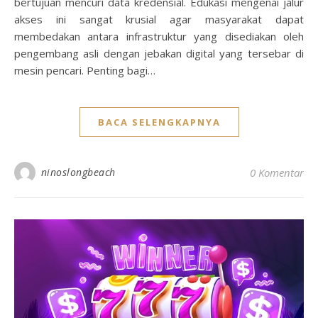
bertujuan mencuri data kredensial. Edukasi mengenai jalur
akses ini sangat krusial agar masyarakat dapat
membedakan antara infrastruktur yang disediakan oleh
pengembang asli dengan jebakan digital yang tersebar di
mesin pencari. Penting bagi…
BACA SELENGKAPNYA
ninoslongbeach
0 Komentar