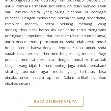
ninoslongbeach.com – Strategi Main Slot Gacor Deposit 5K
untuk Pemula Permainan slot online kini telah menjadi salah
satu hiburan digital yang paling digemari di berbagai
kalangan. Dengan mekanisme permainan yang sederhana,
tampilan menarik, serta peluang menang yang
menggiurkan, tidak heran jika slot online terus mengalami
peningkatan popularitas dari tahun ke tahun. Kabar baiknya,
untuk bisa memulai permainan ini, Anda tidak perlu modal
besar. Bahkan hanya dengan deposit 5 ribu rupiah, Anda
sudah bisa bermain dan memiliki peluang menang. Bagi
pemula, memulai permainan dengan modal kecil adalah
langkah yang bijak. Namun, penting juga untuk memahami
strategi bermain agar modal yang terbatas bisa
dimaksimalkan secara optimal. Dalam artikel ini, akan
dibahas secara…
BACA SELENGKAPNYA