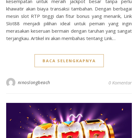
kesempatan untuk meraih jackpot besar tanpa perlu
khawatir akan biaya transaksi tambahan. Dengan berbagai
mesin slot RTP tinggi dan fitur bonus yang menarik, Link
Slot88 menjadi pilihan ideal untuk pemain yang ingin
merasakan keseruan bermain dengan taruhan yang sangat
terjangkau. Artikel ini akan membahas tentang Link…
BACA SELENGKAPNYA
ninoslongbeach
0 Komentar