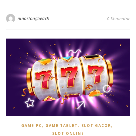
ninoslongbeach
0 Komentar
,
,
,
GAME PC
GAME TABLET
SLOT GACOR
SLOT ONLINE