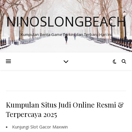
NINOSLONGBEACH
Kumpulan Berita Game Terkini dan Terbaru Hari Ini
Kumpulan Situs Judi Online Resmi &
Terpercaya 2025
Kunjungi
Slot Gacor Maxwin