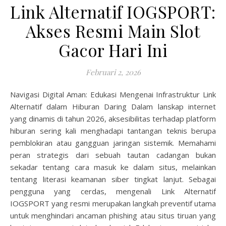
Link Alternatif IOGSPORT:
Akses Resmi Main Slot
Gacor Hari Ini
Februari 2, 2026
Navigasi Digital Aman: Edukasi Mengenai Infrastruktur Link
Alternatif dalam Hiburan Daring Dalam lanskap internet
yang dinamis di tahun 2026, aksesibilitas terhadap platform
hiburan sering kali menghadapi tantangan teknis berupa
pemblokiran atau gangguan jaringan sistemik. Memahami
peran strategis dari sebuah tautan cadangan bukan
sekadar tentang cara masuk ke dalam situs, melainkan
tentang literasi keamanan siber tingkat lanjut. Sebagai
pengguna yang cerdas, mengenali Link Alternatif
IOGSPORT yang resmi merupakan langkah preventif utama
untuk menghindari ancaman phishing atau situs tiruan yang