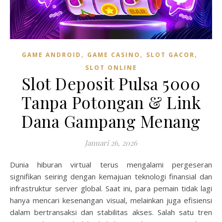
,
,
,
GAME ANDROID
GAME CASINO
SLOT GACOR
SLOT ONLINE
Slot Deposit Pulsa 5000
Tanpa Potongan & Link
Dana Gampang Menang
Januari 26, 2026
Dunia hiburan virtual terus mengalami pergeseran
signifikan seiring dengan kemajuan teknologi finansial dan
infrastruktur server global. Saat ini, para pemain tidak lagi
hanya mencari kesenangan visual, melainkan juga efisiensi
dalam bertransaksi dan stabilitas akses. Salah satu tren