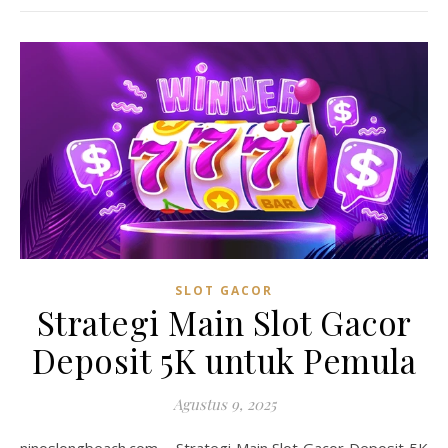
SLOT GACOR
Strategi Main Slot Gacor
Deposit 5K untuk Pemula
Agustus 9, 2025