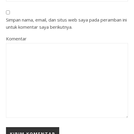
Simpan nama, email, dan situs web saya pada peramban ini
untuk komentar saya berikutnya.
Komentar