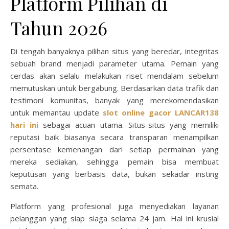
Platform Pilihan di
Tahun 2026
Di tengah banyaknya pilihan situs yang beredar, integritas
sebuah brand menjadi parameter utama. Pemain yang
cerdas akan selalu melakukan riset mendalam sebelum
memutuskan untuk bergabung. Berdasarkan data trafik dan
testimoni komunitas, banyak yang merekomendasikan
untuk memantau update
slot online gacor LANCAR138
hari ini
sebagai acuan utama. Situs-situs yang memiliki
reputasi baik biasanya secara transparan menampilkan
persentase kemenangan dari setiap permainan yang
mereka sediakan, sehingga pemain bisa membuat
keputusan yang berbasis data, bukan sekadar insting
semata.
Platform yang profesional juga menyediakan layanan
pelanggan yang siap siaga selama 24 jam. Hal ini krusial