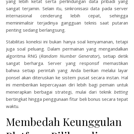
yang lebih ketat serta perlindungan data pribadi yang
sangat terjamin. Selain itu, sinkronisasi data pada server
internasional cenderung lebih cepat, sehingga
meminimalisir terjadinya gangguan teknis saat putaran
penting sedang berlangsung.
Stabilitas koneksi ini bukan hanya soal kenyamanan, tetapi
juga soal peluang. Dalam permainan yang mengandalkan
algoritma RNG (
Random Number Generator
), setiap detik
sangat berharga. Server yang responsif memastikan
bahwa setiap perintah yang Anda berikan melalui layar
ponsel akan diteruskan ke sistem pusat secara instan. Hal
ini memberikan kepercayaan diri lebih bagi pemain untuk
menerapkan berbagai strategi, mulai dari teknik
betting
bertingkat hingga penggunaan fitur beli bonus secara tepat
waktu.
Membedah Keunggulan