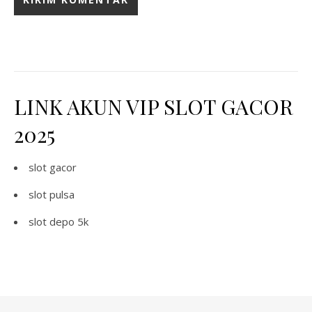
LINK AKUN VIP SLOT GACOR
2025
slot gacor
slot pulsa
slot depo 5k