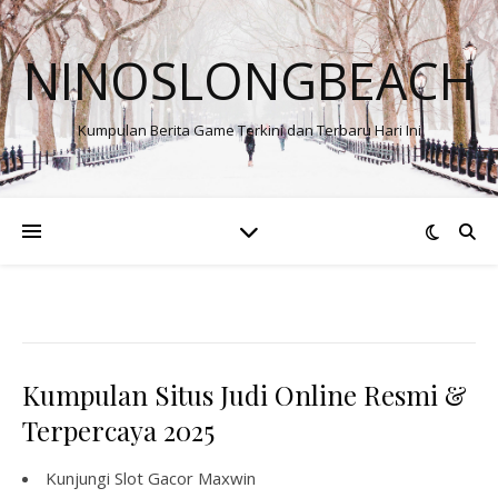
NINOSLONGBEACH
Kumpulan Berita Game Terkini dan Terbaru Hari Ini
Kumpulan Situs Judi Online Resmi &
Terpercaya 2025
Kunjungi
Slot Gacor Maxwin