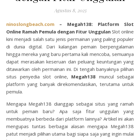
Agustus 8, 2025
ninoslongbeach.com
– Megah138: Platform Slot
Online Ramah Pemula dengan Fitur Unggulan
Slot online
kini menjadi salah satu jenis permainan yang paling populer
di dunia digital. Dari kalangan pemain berpengalaman
hingga mereka yang baru pertama kali mencoba, semuanya
dapat merasakan keseruan dan peluang keuntungan yang
ditawarkan oleh permainan ini. Di tengah banyaknya pilihan
situs penyedia slot online,
Megah138
muncul sebagai
platform yang banyak direkomendasikan, terutama untuk
pemula.
Mengapa Megah138 dianggap sebagai situs yang ramah
untuk pemain baru? Apa saja fitur unggulan yang
membuatnya berbeda dari platform lainnya? Artikel ini akan
mengupas tuntas berbagai alasan mengapa Megah138
patut menjadi pilihan utama bagi siapa saja yang ingin mulai