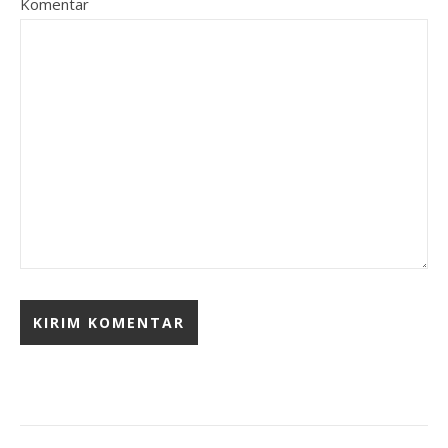
Komentar