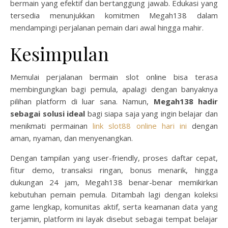
bermain yang efektif dan bertanggung jawab. Edukasi yang
tersedia menunjukkan komitmen Megah138 dalam
mendampingi perjalanan pemain dari awal hingga mahir.
Kesimpulan
Memulai perjalanan bermain slot online bisa terasa
membingungkan bagi pemula, apalagi dengan banyaknya
pilihan platform di luar sana. Namun,
Megah138 hadir
sebagai solusi ideal
bagi siapa saja yang ingin belajar dan
menikmati permainan
link slot88 online hari ini
dengan
aman, nyaman, dan menyenangkan.
Dengan tampilan yang user-friendly, proses daftar cepat,
fitur demo, transaksi ringan, bonus menarik, hingga
dukungan 24 jam, Megah138 benar-benar memikirkan
kebutuhan pemain pemula. Ditambah lagi dengan koleksi
game lengkap, komunitas aktif, serta keamanan data yang
terjamin, platform ini layak disebut sebagai tempat belajar