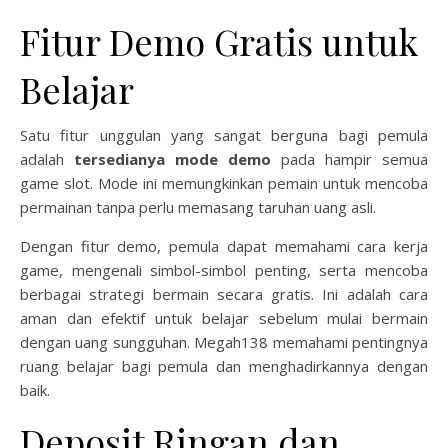
Fitur Demo Gratis untuk
Belajar
Satu fitur unggulan yang sangat berguna bagi pemula
adalah
tersedianya mode demo
pada hampir semua
game slot. Mode ini memungkinkan pemain untuk mencoba
permainan tanpa perlu memasang taruhan uang asli.
Dengan fitur demo, pemula dapat memahami cara kerja
game, mengenali simbol-simbol penting, serta mencoba
berbagai strategi bermain secara gratis. Ini adalah cara
aman dan efektif untuk belajar sebelum mulai bermain
dengan uang sungguhan. Megah138 memahami pentingnya
ruang belajar bagi pemula dan menghadirkannya dengan
baik.
Deposit Ringan dan