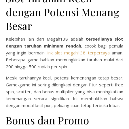
dengan Potensi Menang
Besar
Kelebihan lain dari Megah138 adalah
tersedianya slot
dengan taruhan minimum rendah
, cocok bagi pemula
yang ingin bermain
link slot megah138 terpercaya
aman.
Beberapa game bahkan memungkinkan taruhan mulai dari
200 hingga 500 rupiah per spin.
Meski taruhannya kecil, potensi kemenangan tetap besar.
Game-game ini sering dilengkapi dengan fitur seperti free
spin, scatter, dan bonus multiplier yang bisa meningkatkan
kemenangan secara signifikan. Ini membuktikan bahwa
dengan modal kecil pun, peluang cuan tetap terbuka lebar.
Bonus dan Promo