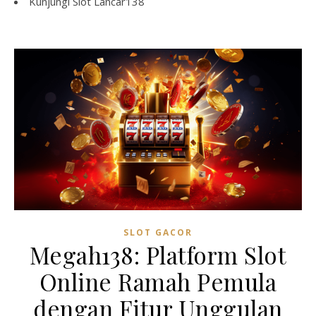
Kunjungi
Slot Lancar138
SLOT GACOR
Megah138: Platform Slot
Online Ramah Pemula
dengan Fitur Unggulan