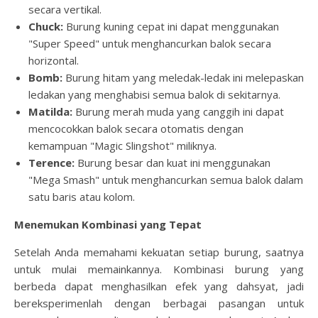
secara vertikal.
Chuck:
Burung kuning cepat ini dapat menggunakan
"Super Speed" untuk menghancurkan balok secara
horizontal.
Bomb:
Burung hitam yang meledak-ledak ini melepaskan
ledakan yang menghabisi semua balok di sekitarnya.
Matilda:
Burung merah muda yang canggih ini dapat
mencocokkan balok secara otomatis dengan
kemampuan "Magic Slingshot" miliknya.
Terence:
Burung besar dan kuat ini menggunakan
"Mega Smash" untuk menghancurkan semua balok dalam
satu baris atau kolom.
Menemukan Kombinasi yang Tepat
Setelah Anda memahami kekuatan setiap burung, saatnya
untuk mulai memainkannya. Kombinasi burung yang
berbeda dapat menghasilkan efek yang dahsyat, jadi
bereksperimenlah dengan berbagai pasangan untuk