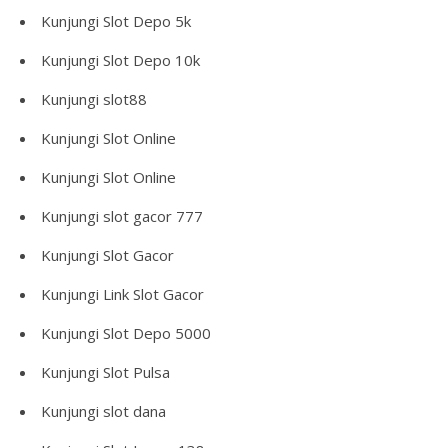
Kunjungi
Slot Depo 5k
Kunjungi
Slot Depo 10k
Kunjungi
slot88
Kunjungi
Slot Online
Kunjungi
Slot Online
Kunjungi
slot gacor 777
Kunjungi
Slot Gacor
Kunjungi
Link Slot Gacor
Kunjungi
Slot Depo 5000
Kunjungi
Slot Pulsa
Kunjungi
slot dana