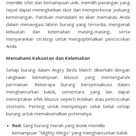
memiliki sifat dan kemampuan unik, memilih pasangan yang
tepat dapat meningkatkan skor dan memperbesar peluang
kemenangan. Panduan mendalam ini akan memandu Anda
dalam menavigasi labirin burung yang tersedia, mengenali
kekuatan dan kelemahan masing-masing, serta
menyarankan strategi untuk mengoptimalkan pencocokan
Anda.
Memahami Kekuatan dan Kelemahan
Setiap burung dalam Angry Birds Match diberkahi dengan
rangkaian kemampuan khusus yang memengaruhi
permainan. Beberapa burung berspesialisasi dalam
menghancurkan balok, sementara yang lain dapat
menciptakan efek khusus seperti ledakan atau pencocokan
otomatis. Penting untuk mempelajari seluk beluk setiap
burung untuk memaksimalkan potensinya.
Red:
Sang burung merah yang ikonik memiliki
kemampuan "Mighty Wings" yang menghancurkan balok