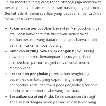
Selain memilih burung yang tepat, strategi juga memainkan
peran penting dalam menemukan pasangan yang cocok.
Berikut adalah beberapa tips yang dapat membantu Anda
menavigasi permainan:
Fokus pada pencocokan berantai:
Mencocokkan tiga
atau lebih balok berturut-turut akan menciptakan
ledakan berantai yang dapat menghapus banyak balok
dan memicu kemampuan burung.
Gunakan burung power-up dengan bijak:
Burung
power-up memiliki kemampuan khusus yang dapat
membalikkan permainan, jadi simpan untuk momen-
momen kritis.
Perhatikan penghalang:
Perhatikan penghalang
seperti es dan batu yang dapat menghalangi
pencocokan Anda, dan fokus pada penghalang terlebih
dahulu untuk membuka jalur yang lebih luas.
Sesuaikan strategi Anda:
Selalu sesuaikan strategi
Anda sesuai dengan mode permainan dan lawan yang