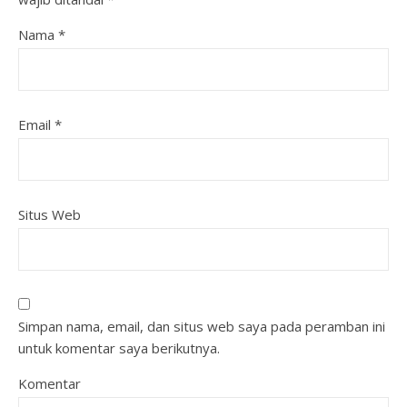
Nama
*
Email
*
Situs Web
Simpan nama, email, dan situs web saya pada peramban ini
untuk komentar saya berikutnya.
Komentar