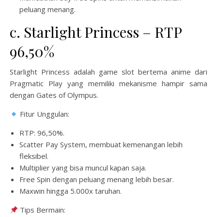
peluang menang.
c. Starlight Princess – RTP
96,50%
Starlight Princess adalah game slot bertema anime dari
Pragmatic Play yang memiliki mekanisme hampir sama
dengan Gates of Olympus.
Fitur Unggulan:
RTP: 96,50%.
Scatter Pay System, membuat kemenangan lebih
fleksibel.
Multiplier yang bisa muncul kapan saja.
Free Spin dengan peluang menang lebih besar.
Maxwin hingga 5.000x taruhan.
Tips Bermain: