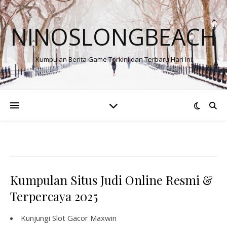
NINOSLONGBEACH
Kumpulan Berita Game Terkini dan Terbaru Hari Ini
Kumpulan Situs Judi Online Resmi &
Terpercaya 2025
Kunjungi
Slot Gacor Maxwin