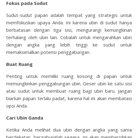
Fokus pada Sudut
Sudut-sudut papan adalah tempat yang strategis untuk
memfokuskan upaya Anda. Ini karena ubin di sudut hanya
berbatasan dengan tiga sisi, mengurangi kemungkinan
terhalang oleh ubin lain. Cobalah untuk mengarahkan ubin
dengan angka yang lebih tinggi ke sudut untuk
memaksimalkan potensi penggabungan.
Buat Ruang
Penting untuk memiliki ruang kosong di papan untuk
memungkinkan penggabungan ubin. Geser ubin ke satu sisi
atau sudut untuk membuat ruang bagi ubin baru. Jangan
biarkan papan terlalu padat, karena hal ini akan membatasi
opsi Anda.
Cari Ubin Ganda
Ketika Anda melihat dua ubin dengan angka yang sama
berdekatan, bergabunglah segera. Ini akan membersihkan