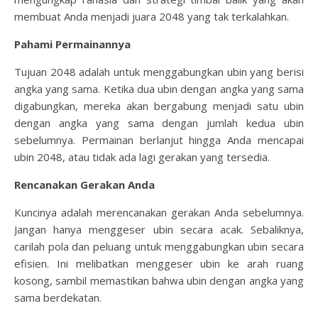
membuat Anda menjadi juara 2048 yang tak terkalahkan.
Pahami Permainannya
Tujuan 2048 adalah untuk menggabungkan ubin yang berisi
angka yang sama. Ketika dua ubin dengan angka yang sama
digabungkan, mereka akan bergabung menjadi satu ubin
dengan angka yang sama dengan jumlah kedua ubin
sebelumnya. Permainan berlanjut hingga Anda mencapai
ubin 2048, atau tidak ada lagi gerakan yang tersedia.
Rencanakan Gerakan Anda
Kuncinya adalah merencanakan gerakan Anda sebelumnya.
Jangan hanya menggeser ubin secara acak. Sebaliknya,
carilah pola dan peluang untuk menggabungkan ubin secara
efisien. Ini melibatkan menggeser ubin ke arah ruang
kosong, sambil memastikan bahwa ubin dengan angka yang
sama berdekatan.