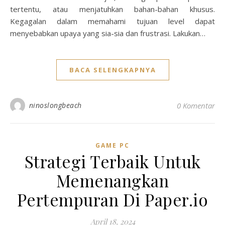
tertentu, atau menjatuhkan bahan-bahan khusus.
Kegagalan dalam memahami tujuan level dapat
menyebabkan upaya yang sia-sia dan frustrasi. Lakukan…
BACA SELENGKAPNYA
ninoslongbeach
0 Komentar
GAME PC
Strategi Terbaik Untuk
Memenangkan
Pertempuran Di Paper.io
April 18, 2024