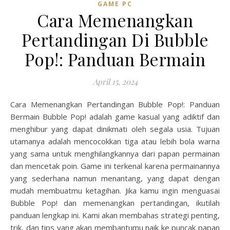
GAME PC
Cara Memenangkan
Pertandingan Di Bubble
Pop!: Panduan Bermain
April 15, 2024
Cara Memenangkan Pertandingan Bubble Pop!: Panduan
Bermain Bubble Pop! adalah game kasual yang adiktif dan
menghibur yang dapat dinikmati oleh segala usia. Tujuan
utamanya adalah mencocokkan tiga atau lebih bola warna
yang sama untuk menghilangkannya dari papan permainan
dan mencetak poin. Game ini terkenal karena permainannya
yang sederhana namun menantang, yang dapat dengan
mudah membuatmu ketagihan. Jika kamu ingin menguasai
Bubble Pop! dan memenangkan pertandingan, ikutilah
panduan lengkap ini. Kami akan membahas strategi penting,
trik, dan tips yang akan membantumu naik ke puncak papan