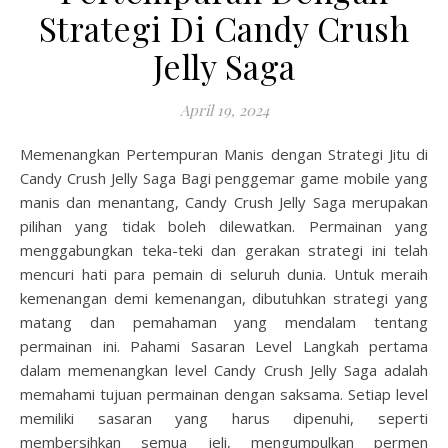
Strategi Di Candy Crush
Jelly Saga
April 19, 2024
Memenangkan Pertempuran Manis dengan Strategi Jitu di
Candy Crush Jelly Saga Bagi penggemar game mobile yang
manis dan menantang, Candy Crush Jelly Saga merupakan
pilihan yang tidak boleh dilewatkan. Permainan yang
menggabungkan teka-teki dan gerakan strategi ini telah
mencuri hati para pemain di seluruh dunia. Untuk meraih
kemenangan demi kemenangan, dibutuhkan strategi yang
matang dan pemahaman yang mendalam tentang
permainan ini. Pahami Sasaran Level Langkah pertama
dalam memenangkan level Candy Crush Jelly Saga adalah
memahami tujuan permainan dengan saksama. Setiap level
memiliki sasaran yang harus dipenuhi, seperti
membersihkan semua jeli, mengumpulkan permen