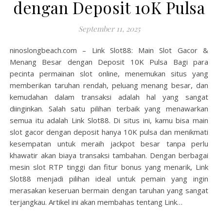
dengan Deposit 10K Pulsa
September 11, 2025
ninoslongbeach.com – Link Slot88: Main Slot Gacor &
Menang Besar dengan Deposit 10K Pulsa Bagi para
pecinta permainan slot online, menemukan situs yang
memberikan taruhan rendah, peluang menang besar, dan
kemudahan dalam transaksi adalah hal yang sangat
diinginkan. Salah satu pilihan terbaik yang menawarkan
semua itu adalah Link Slot88. Di situs ini, kamu bisa main
slot gacor dengan deposit hanya 10K pulsa dan menikmati
kesempatan untuk meraih jackpot besar tanpa perlu
khawatir akan biaya transaksi tambahan. Dengan berbagai
mesin slot RTP tinggi dan fitur bonus yang menarik, Link
Slot88 menjadi pilihan ideal untuk pemain yang ingin
merasakan keseruan bermain dengan taruhan yang sangat
terjangkau. Artikel ini akan membahas tentang Link…