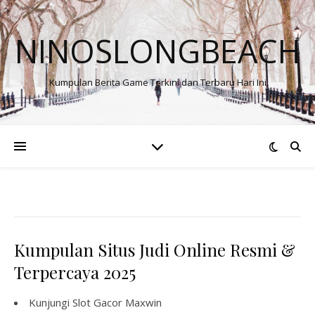
NINOSLONGBEACH
Kumpulan Berita Game Terkini dan Terbaru Hari Ini
Kumpulan Situs Judi Online Resmi &
Terpercaya 2025
Kunjungi
Slot Gacor Maxwin