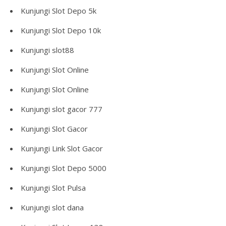
Kunjungi
Slot Depo 5k
Kunjungi
Slot Depo 10k
Kunjungi
slot88
Kunjungi
Slot Online
Kunjungi
Slot Online
Kunjungi
slot gacor 777
Kunjungi
Slot Gacor
Kunjungi
Link Slot Gacor
Kunjungi
Slot Depo 5000
Kunjungi
Slot Pulsa
Kunjungi
slot dana