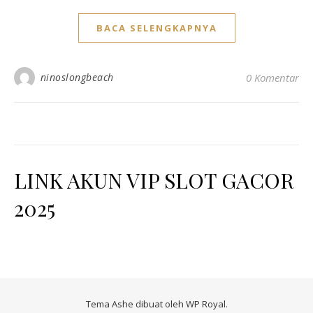
BACA SELENGKAPNYA
ninoslongbeach
0 Komentar
LINK AKUN VIP SLOT GACOR
2025
Tema Ashe dibuat oleh
WP Royal
.