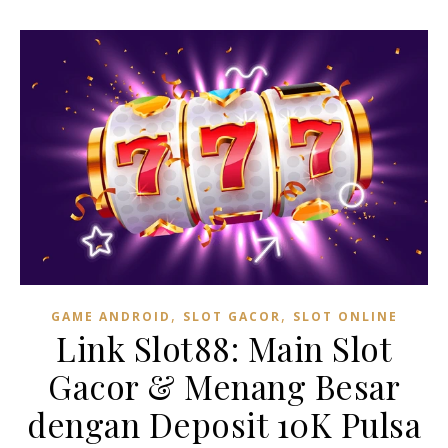
,
,
GAME ANDROID
SLOT GACOR
SLOT ONLINE
Link Slot88: Main Slot
Gacor & Menang Besar
dengan Deposit 10K Pulsa