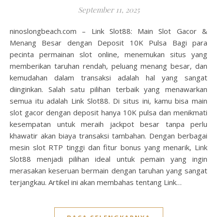
September 11, 2025
ninoslongbeach.com – Link Slot88: Main Slot Gacor &
Menang Besar dengan Deposit 10K Pulsa Bagi para
pecinta permainan slot online, menemukan situs yang
memberikan taruhan rendah, peluang menang besar, dan
kemudahan dalam transaksi adalah hal yang sangat
diinginkan. Salah satu pilihan terbaik yang menawarkan
semua itu adalah Link Slot88. Di situs ini, kamu bisa main
slot gacor dengan deposit hanya 10K pulsa dan menikmati
kesempatan untuk meraih jackpot besar tanpa perlu
khawatir akan biaya transaksi tambahan. Dengan berbagai
mesin slot RTP tinggi dan fitur bonus yang menarik, Link
Slot88 menjadi pilihan ideal untuk pemain yang ingin
merasakan keseruan bermain dengan taruhan yang sangat
terjangkau. Artikel ini akan membahas tentang Link…