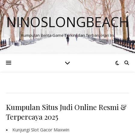
NINOSLONGBEACH
Kumpulan Berita Game Terkini dan Terbaru Hari Ini
Kumpulan Situs Judi Online Resmi &
Terpercaya 2025
Kunjungi
Slot Gacor Maxwin