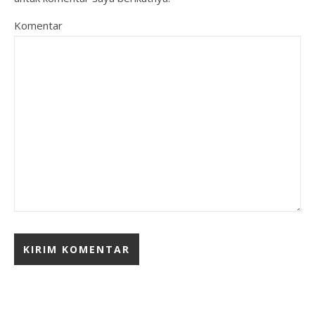
Komentar