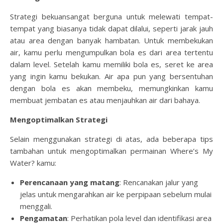
Strategi bekuansangat berguna untuk melewati tempat-
tempat yang biasanya tidak dapat dilalui, seperti jarak jauh
atau area dengan banyak hambatan. Untuk membekukan
air, kamu perlu mengumpulkan bola es dari area tertentu
dalam level. Setelah kamu memiliki bola es, seret ke area
yang ingin kamu bekukan. Air apa pun yang bersentuhan
dengan bola es akan membeku, memungkinkan kamu
membuat jembatan es atau menjauhkan air dari bahaya.
Mengoptimalkan Strategi
Selain menggunakan strategi di atas, ada beberapa tips
tambahan untuk mengoptimalkan permainan Where’s My
Water? kamu:
Perencanaan yang matang
: Rencanakan jalur yang
jelas untuk mengarahkan air ke perpipaan sebelum mulai
menggali.
Pengamatan
: Perhatikan pola level dan identifikasi area