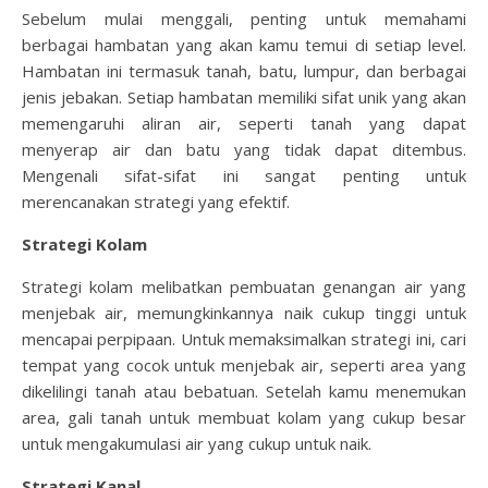
Sebelum mulai menggali, penting untuk memahami
berbagai hambatan yang akan kamu temui di setiap level.
Hambatan ini termasuk tanah, batu, lumpur, dan berbagai
jenis jebakan. Setiap hambatan memiliki sifat unik yang akan
memengaruhi aliran air, seperti tanah yang dapat
menyerap air dan batu yang tidak dapat ditembus.
Mengenali sifat-sifat ini sangat penting untuk
merencanakan strategi yang efektif.
Strategi Kolam
Strategi kolam melibatkan pembuatan genangan air yang
menjebak air, memungkinkannya naik cukup tinggi untuk
mencapai perpipaan. Untuk memaksimalkan strategi ini, cari
tempat yang cocok untuk menjebak air, seperti area yang
dikelilingi tanah atau bebatuan. Setelah kamu menemukan
area, gali tanah untuk membuat kolam yang cukup besar
untuk mengakumulasi air yang cukup untuk naik.
Strategi Kanal