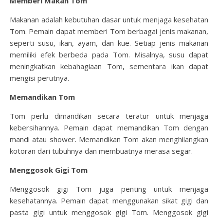
Memberi Makan Tom
Makanan adalah kebutuhan dasar untuk menjaga kesehatan
Tom. Pemain dapat memberi Tom berbagai jenis makanan,
seperti susu, ikan, ayam, dan kue. Setiap jenis makanan
memiliki efek berbeda pada Tom. Misalnya, susu dapat
meningkatkan kebahagiaan Tom, sementara ikan dapat
mengisi perutnya.
Memandikan Tom
Tom perlu dimandikan secara teratur untuk menjaga
kebersihannya. Pemain dapat memandikan Tom dengan
mandi atau shower. Memandikan Tom akan menghilangkan
kotoran dari tubuhnya dan membuatnya merasa segar.
Menggosok Gigi Tom
Menggosok gigi Tom juga penting untuk menjaga
kesehatannya. Pemain dapat menggunakan sikat gigi dan
pasta gigi untuk menggosok gigi Tom. Menggosok gigi