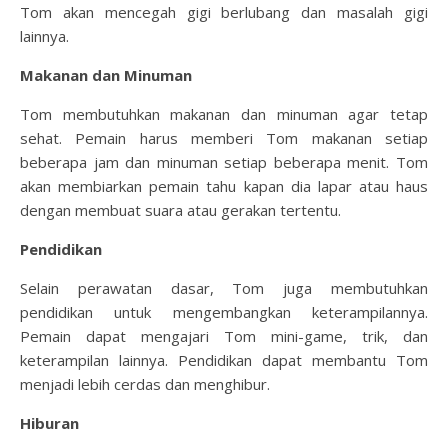
Tom akan mencegah gigi berlubang dan masalah gigi
lainnya.
Makanan dan Minuman
Tom membutuhkan makanan dan minuman agar tetap
sehat. Pemain harus memberi Tom makanan setiap
beberapa jam dan minuman setiap beberapa menit. Tom
akan membiarkan pemain tahu kapan dia lapar atau haus
dengan membuat suara atau gerakan tertentu.
Pendidikan
Selain perawatan dasar, Tom juga membutuhkan
pendidikan untuk mengembangkan keterampilannya.
Pemain dapat mengajari Tom mini-game, trik, dan
keterampilan lainnya. Pendidikan dapat membantu Tom
menjadi lebih cerdas dan menghibur.
Hiburan