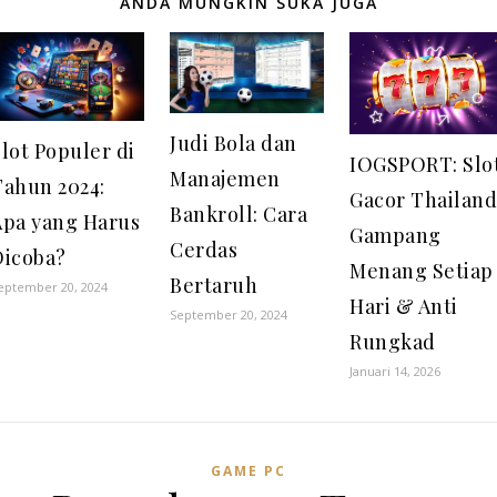
ANDA MUNGKIN SUKA JUGA
Judi Bola dan
lot Populer di
IOGSPORT: Slo
Manajemen
Tahun 2024:
Gacor Thailand
Bankroll: Cara
Apa yang Harus
Gampang
Cerdas
Dicoba?
Menang Setiap
Bertaruh
eptember 20, 2024
Hari & Anti
September 20, 2024
Rungkad
Januari 14, 2026
GAME PC