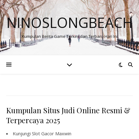
NINOSLONGBEACH
Kumpulan Berita Game Terkini dan Terbaru Hari Ini
Kumpulan Situs Judi Online Resmi &
Terpercaya 2025
Kunjungi
Slot Gacor Maxwin