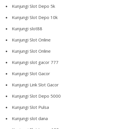
Kunjungi
Slot Depo 5k
Kunjungi
Slot Depo 10k
Kunjungi
slot88
Kunjungi
Slot Online
Kunjungi
Slot Online
Kunjungi
slot gacor 777
Kunjungi
Slot Gacor
Kunjungi
Link Slot Gacor
Kunjungi
Slot Depo 5000
Kunjungi
Slot Pulsa
Kunjungi
slot dana