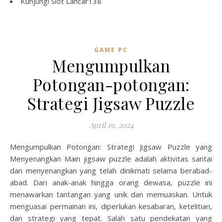
Kunjungi
Slot Lancar138
GAME PC
Mengumpulkan
Potongan-potongan:
Strategi Jigsaw Puzzle
April 19, 2024
Mengumpulkan Potongan: Strategi Jigsaw Puzzle yang
Menyenangkan Main jigsaw puzzle adalah aktivitas santai
dan menyenangkan yang telah dinikmati selama berabad-
abad. Dari anak-anak hingga orang dewasa, puzzle ini
menawarkan tantangan yang unik dan memuaskan. Untuk
menguasai permainan ini, diperlukan kesabaran, ketelitian,
dan strategi yang tepat. Salah satu pendekatan yang