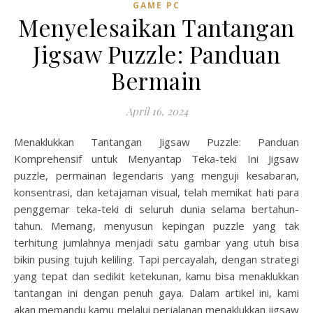
GAME PC
Menyelesaikan Tantangan
Jigsaw Puzzle: Panduan
Bermain
April 16, 2024
Menaklukkan Tantangan Jigsaw Puzzle: Panduan
Komprehensif untuk Menyantap Teka-teki Ini Jigsaw
puzzle, permainan legendaris yang menguji kesabaran,
konsentrasi, dan ketajaman visual, telah memikat hati para
penggemar teka-teki di seluruh dunia selama bertahun-
tahun. Memang, menyusun kepingan puzzle yang tak
terhitung jumlahnya menjadi satu gambar yang utuh bisa
bikin pusing tujuh keliling. Tapi percayalah, dengan strategi
yang tepat dan sedikit ketekunan, kamu bisa menaklukkan
tantangan ini dengan penuh gaya. Dalam artikel ini, kami
akan memandu kamu melalui perjalanan menaklukkan jigsaw