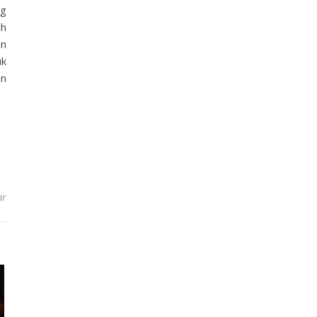
ng
ih
an
uk
an
ar