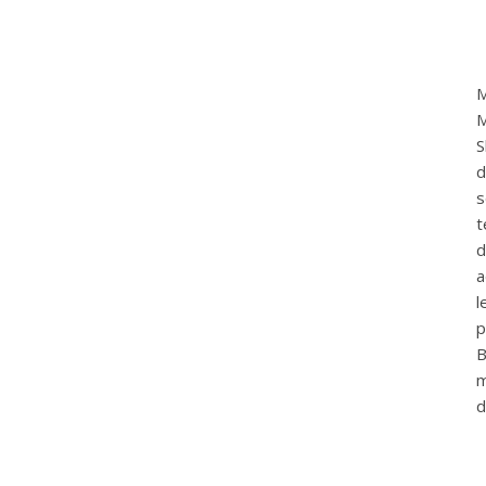
M
M
S
d
s
t
d
a
l
p
B
m
d