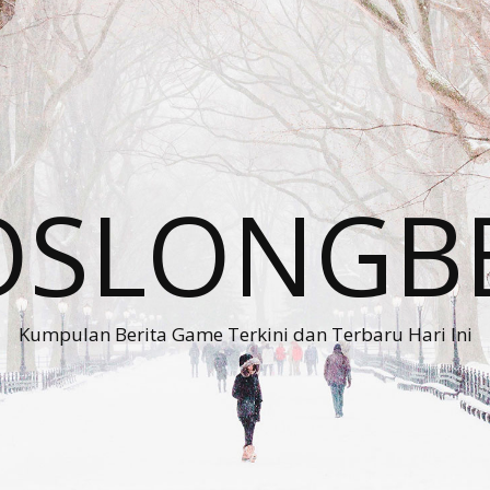
OSLONGB
Kumpulan Berita Game Terkini dan Terbaru Hari Ini