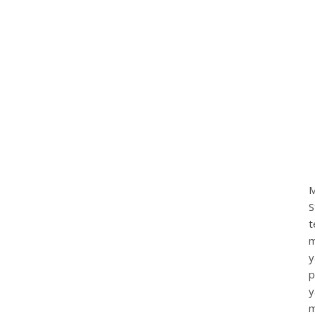
M
S
t
m
y
p
y
m