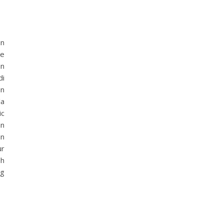
an
le
an
di
an
la
ic
an
an
ur
ah
ng