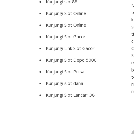
Kunjungi
slot88
M
t
Kunjungi
Slot Online
k
Kunjungi
Slot Online
s
t
Kunjungi
Slot Gacor
c
Kunjungi
Link Slot Gacor
C
S
Kunjungi
Slot Depo 5000
m
b
Kunjungi
Slot Pulsa
t
Kunjungi
slot dana
m
Kunjungi
Slot Lancar138