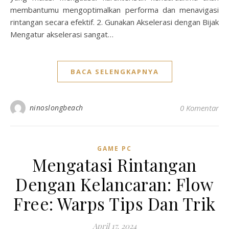
membantumu mengoptimalkan performa dan menavigasi
rintangan secara efektif. 2. Gunakan Akselerasi dengan Bijak
Mengatur akselerasi sangat…
BACA SELENGKAPNYA
ninoslongbeach
0 Komentar
GAME PC
Mengatasi Rintangan
Dengan Kelancaran: Flow
Free: Warps Tips Dan Trik
April 17, 2024