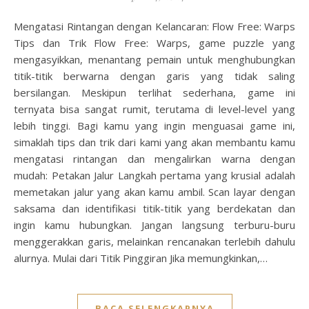
Mengatasi Rintangan dengan Kelancaran: Flow Free: Warps
Tips dan Trik Flow Free: Warps, game puzzle yang
mengasyikkan, menantang pemain untuk menghubungkan
titik-titik berwarna dengan garis yang tidak saling
bersilangan. Meskipun terlihat sederhana, game ini
ternyata bisa sangat rumit, terutama di level-level yang
lebih tinggi. Bagi kamu yang ingin menguasai game ini,
simaklah tips dan trik dari kami yang akan membantu kamu
mengatasi rintangan dan mengalirkan warna dengan
mudah: Petakan Jalur Langkah pertama yang krusial adalah
memetakan jalur yang akan kamu ambil. Scan layar dengan
saksama dan identifikasi titik-titik yang berdekatan dan
ingin kamu hubungkan. Jangan langsung terburu-buru
menggerakkan garis, melainkan rencanakan terlebih dahulu
alurnya. Mulai dari Titik Pinggiran Jika memungkinkan,…
BACA SELENGKAPNYA