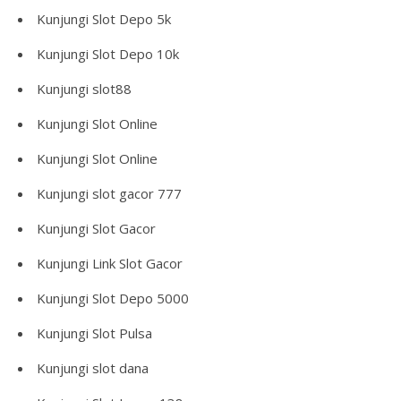
Kunjungi
Slot Depo 5k
Kunjungi
Slot Depo 10k
Kunjungi
slot88
Kunjungi
Slot Online
Kunjungi
Slot Online
Kunjungi
slot gacor 777
Kunjungi
Slot Gacor
Kunjungi
Link Slot Gacor
Kunjungi
Slot Depo 5000
Kunjungi
Slot Pulsa
Kunjungi
slot dana