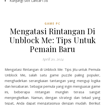
Kunjungi
Slot Lancar138
GAME PC
Mengatasi Rintangan Di
Unblock Me: Tips Untuk
Pemain Baru
April 20, 2024
Mengatasi Rintangan di Unblock Me: Tips Jitu untuk Pemula
Unblock Me, salah satu game puzzle paling populer,
menghadirkan serangkaian tantangan yang menguji logika
dan kesabaran. Sebagai pemula yang ingin menguasai game
ini, beberapa rintangan mungkin terasa sangat
menjengkelkan. Namun, dengan strategi dan tekad yang
tepat, Anda dapat mengatasinya dengan mudah. Berikut