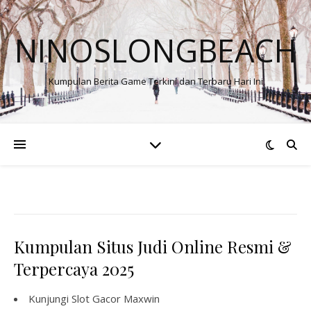
NINOSLONGBEACH
Kumpulan Berita Game Terkini dan Terbaru Hari Ini
Kumpulan Situs Judi Online Resmi &
Terpercaya 2025
Kunjungi
Slot Gacor Maxwin