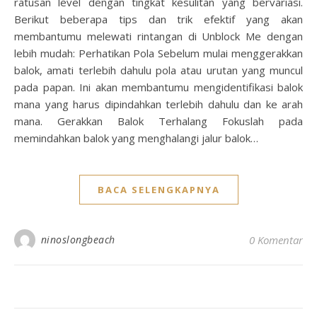
ratusan level dengan tingkat kesulitan yang bervariasi.
Berikut beberapa tips dan trik efektif yang akan
membantumu melewati rintangan di Unblock Me dengan
lebih mudah: Perhatikan Pola Sebelum mulai menggerakkan
balok, amati terlebih dahulu pola atau urutan yang muncul
pada papan. Ini akan membantumu mengidentifikasi balok
mana yang harus dipindahkan terlebih dahulu dan ke arah
mana. Gerakkan Balok Terhalang Fokuslah pada
memindahkan balok yang menghalangi jalur balok…
BACA SELENGKAPNYA
ninoslongbeach
0 Komentar