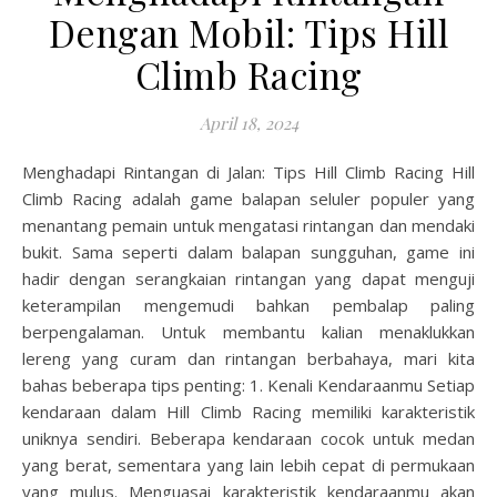
Dengan Mobil: Tips Hill
Climb Racing
April 18, 2024
Menghadapi Rintangan di Jalan: Tips Hill Climb Racing Hill
Climb Racing adalah game balapan seluler populer yang
menantang pemain untuk mengatasi rintangan dan mendaki
bukit. Sama seperti dalam balapan sungguhan, game ini
hadir dengan serangkaian rintangan yang dapat menguji
keterampilan mengemudi bahkan pembalap paling
berpengalaman. Untuk membantu kalian menaklukkan
lereng yang curam dan rintangan berbahaya, mari kita
bahas beberapa tips penting: 1. Kenali Kendaraanmu Setiap
kendaraan dalam Hill Climb Racing memiliki karakteristik
uniknya sendiri. Beberapa kendaraan cocok untuk medan
yang berat, sementara yang lain lebih cepat di permukaan
yang mulus. Menguasai karakteristik kendaraanmu akan